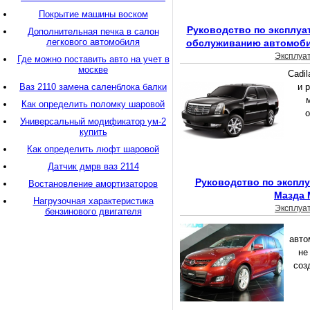
Покрытие машины воском
Руководство по эксплуа
Дополнительная печка в салон
легкового автомобиля
обслуживанию автомобил
Эксплуа
Где можно поставить авто на учет в
москве
Cadi
Ваз 2110 замена саленблока балки
и 
Как определить поломку шаровой
о
Универсальный модификатор ум-2
купить
Как определить люфт шаровой
Датчик дмрв ваз 2114
Руководство по экспл
Востановление амортизаторов
Мазда 
Нагрузочная характеристика
Эксплуа
бензинового двигателя
авто
не
соз