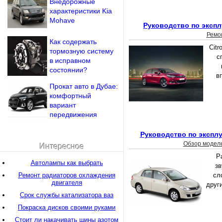
Внедорожные
характеристики Kia
Mohave
Руководство по экспл
Ремо
Как содержать
Citr
тормозную систему
с
в исправном
состоянии?
в
Прокат авто в Дубае:
комфортный
вариант
передвижения
Руководство по эксплу
Обзор модел
Интересное
Р
Автолампы как выбрать
зв
Ремонт радиаторов охлаждения
сл
двигателя
друг
Срок службы катализатора ваз
Покраска дисков своими руками
Стоит ли накачивать шины азотом