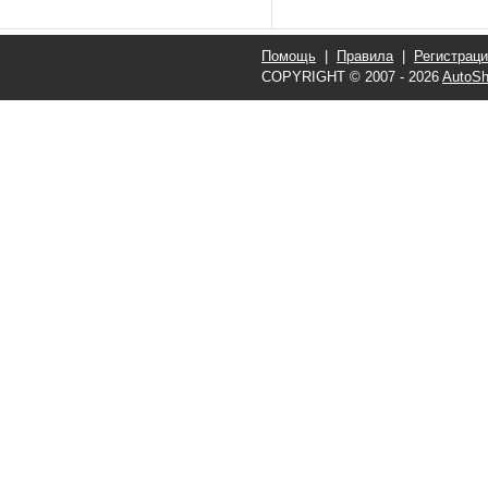
Помощь
|
Правила
|
Регистрац
COPYRIGHT © 2007 - 2026
AutoSh