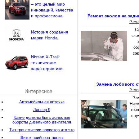
– это целый мир
инноваций, качества
и профессиона
Ремонт сколов на задн
Ремо
С
История создания
ско
марки Honda
об
сэк
Nissan Х-Тrail:
технические
характеристики
Замена лобового с
Ремо
Интересное
За
Автомобильная аптечка
Нисс
Лансер 9
точн
слу
Какие должны быть холостые
обороты дизельного двигателя
Тип трансмиссии вариатор что это
Щиток приборов тюнинг