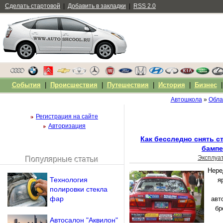
Сделать стартовой
|
Добавить в закладки
|
RSS 2.0
События
|
Происшествия
|
Путешествия
|
История
|
Бизнес
Автошкола
»
Обла
Регистрация на сайте
Авторизация
Как бесследно снять с
бампе
Эксплуа
Популярные статьи
Чужой компьютер
Нере
Напомнить пароль?
Технология
я
полировки стекла
фар
авт
бр
Автосалон "Аквилон"