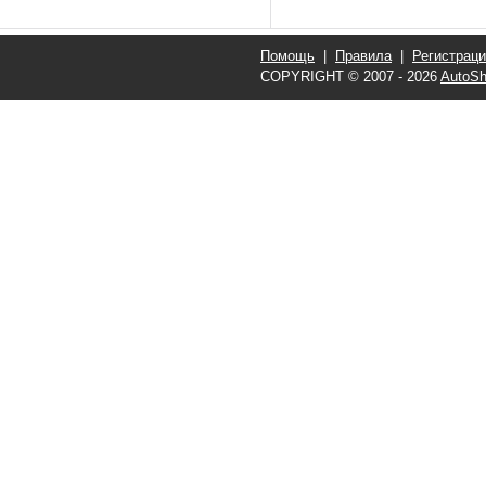
Помощь
|
Правила
|
Регистрац
COPYRIGHT © 2007 - 2026
AutoSh