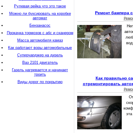
Рулевая рейка что это такое
Ремонт бампера 
Можно ли буксировать на коробке
автомат
Ремо
Бензанасос
Неп
авто
Прокачка тормозов с абс и сканером
люб
Масса автомобиля камаз
вод
Как работают воры автомобильные
Суперчарджер на дизель
Ваз 2101 двигатель
Газель нагревается и начинает
троить
Как правильно с
Виды дорог по покрытию
отремонтировать авто
Ремо
От
ско
комф
эта