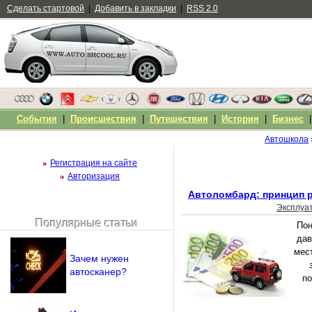
Сделать стартовой
|
Добавить в закладки
|
RSS 2.0
События
|
Происшествия
|
Путешествия
|
История
|
Бизнес
Автошкола
Регистрация на сайте
Авторизация
Автоломбард: принцип р
Эксплуа
Популярные статьи
Пон
Чужой компьютер
дав
Напомнить пароль?
мес
Зачем нужен
автосканер?
по