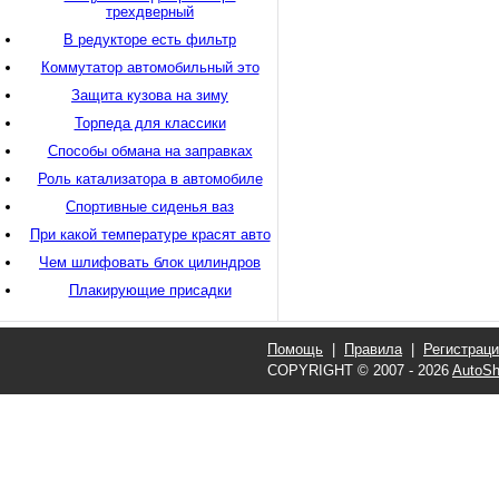
трехдверный
В редукторе есть фильтр
Коммутатор автомобильный это
Защита кузова на зиму
Торпеда для классики
Способы обмана на заправках
Роль катализатора в автомобиле
Спортивные сиденья ваз
При какой температуре красят авто
Чем шлифовать блок цилиндров
Плакирующие присадки
Помощь
|
Правила
|
Регистрац
COPYRIGHT © 2007 - 2026
AutoSh