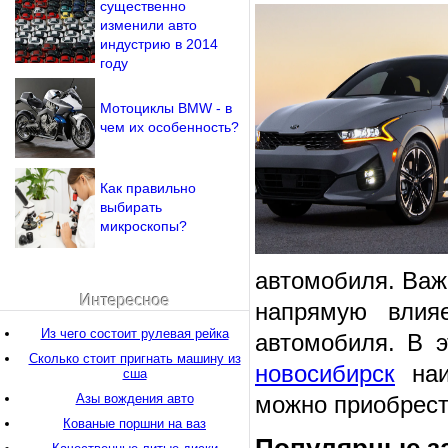
существенно
изменили авто
индустрию в 2014
году
Мотоциклы BMW - в
чем их особенность?
Как правильно
выбирать
микроскопы?
автомобиля. Важ
Интересное
напрямую влияе
Из чего состоит рулевая рейка
автомобиля. В 
Сколько стоит пригнать машину из
новосибирск
наи
сша
Азы вождения авто
можно приобрест
Кованые поршни на ваз