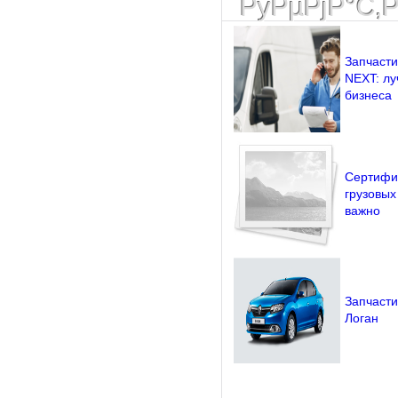
РўРµРјР°С‚
Запчасти
NEXT: л
бизнеса
Сертифи
грузовых
важно
Запчасти
Логан