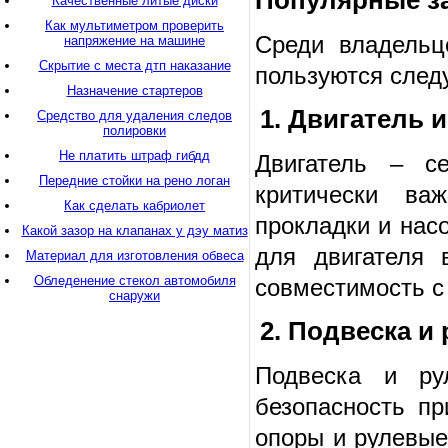
Популярные за
Качественные литые диски
Как мультиметром проверить
Среди владельц
напряжение на машине
Скрытие с места дтп наказание
пользуются след
Назначение стартеров
1. Двигатель 
Средство для удаления следов
полировки
Не платить штраф гибдд
Двигатель – с
Передние стойки на рено логан
критически ва
Как сделать кабриолет
прокладки и нас
Какой зазор на клапанах у дэу матиз
для двигателя 
Материал для изготовления обвеса
Обледенение стекол автомобиля
совместимость с
снаружи
2. Подвеска и
Подвеска и ру
безопасность п
опоры и рулевые 