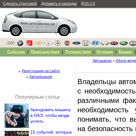
Сделать стартовой
|
Добавить в закладки
|
RSS 2.0
События
|
Происшествия
|
Путешествия
|
История
|
Бизнес
Автошкола
»
Обзор мод
Регистрация на сайте
Авторизация
Владельцы автом
с необходимост
Популярные статьи
различными факт
Чужой компьютер
Напомнить пароль?
необходимость 
Арендовать машину
в ОАЭ, чтобы везде
понимать, что в
успеть
на безопасность
15 событий, которые