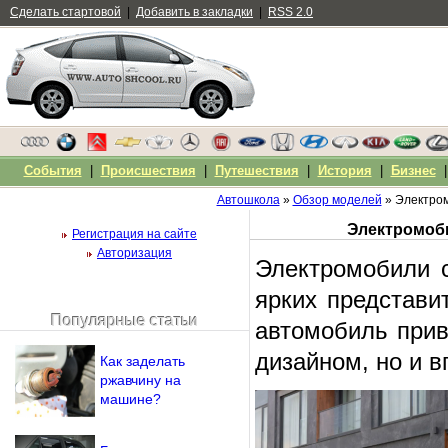
Сделать стартовой
|
Добавить в закладки
|
RSS 2.0
События
|
Происшествия
|
Путешествия
|
История
|
Бизнес
Автошкола
»
Обзор моделей
» Электром
Электромоби
Регистрация на сайте
Авторизация
Электромобили с
ярких представит
Популярные статьи
автомобиль прив
Чужой компьютер
Напомнить пароль?
дизайном, но и 
Как заделать
ржавчину на
машине?