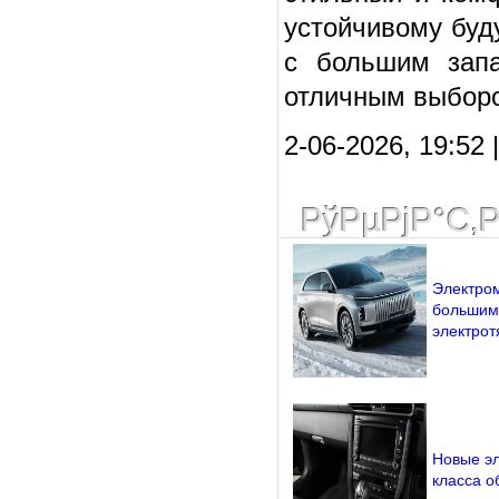
устойчивому буд
с большим запа
отличным выбор
2-06-2026, 19:52 |
РўРµРјР°С‚
Электром
большим
электрот
Новые э
класса о