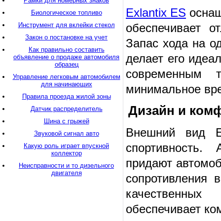
Рамки для номерных знаков
Exlantix ES
оснащ
Биологическое топливо
обеспечивает о
Инструмент для вклейки стекол
Закон о постановке на учет
Запас хода на о
Как правильно составить
делает его идеа
объявление о продаже автомобиля
образец
современным т
Управление легковым автомобилем
для начинающих
минимальное вре
Правила проезда жилой зоны
Дизайн и ком
Датчик распределитель
Шина с грыжей
Внешний вид Ex
Звуковой сигнал авто
спортивность.
Какую роль играет впускной
коллектор
придают автомоб
Неисправности и то дизельного
двигателя
сопротивления 
качественных
обеспечивает ко