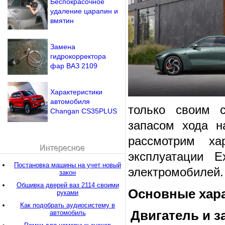
Беспокрасочное
удаление царапин и
вмятин
Замена
гидрокорректора
фар ВАЗ 2109
Характеристики
автомобиля
только своим 
Changan CS35PLUS
запасом хода н
рассмотрим ха
Интересное
эксплуатации E
Постановка машины на учет новый
электромобилей.
закон
Обшивка дверей ваз 2114 своими
Основные хара
руками
Как подобрать аудиосистему в
Двигатель и з
автомобиль