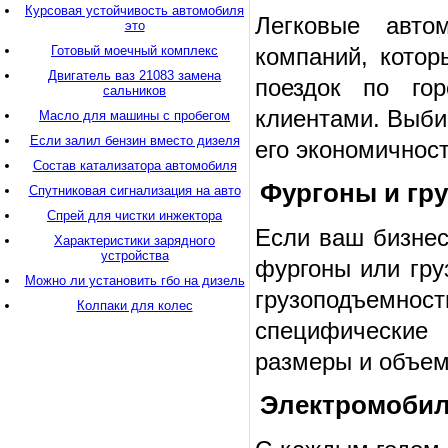
Курсовая устойчивость автомобиля
Легковые авто
это
компаний, кото
Готовый моечный комплекс
Двигатель ваз 21083 замена
поездок по го
сальников
клиентами. Выби
Масло для машины с пробегом
Если залил бензин вместо дизеля
его экономичност
Состав катализатора автомобиля
Фургоны и гр
Спутниковая сигнализация на авто
Спрей для чистки инжектора
Если ваш бизнес
Характеристики зарядного
устройства
фургоны или гру
Можно ли установить гбо на дизель
грузоподъем
Колпаки для колес
специфические
размеры и объем 
Электромоби