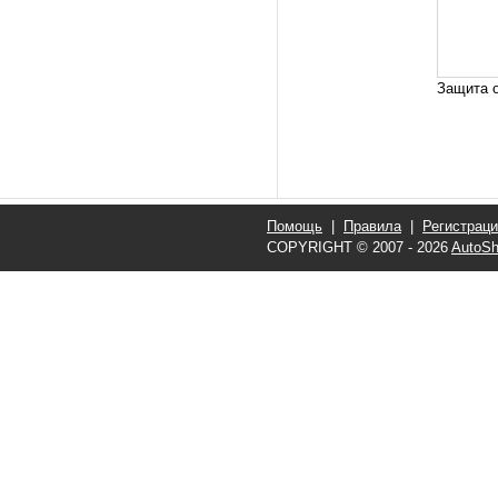
Защита о
Помощь
|
Правила
|
Регистрац
COPYRIGHT © 2007 - 2026
AutoSh