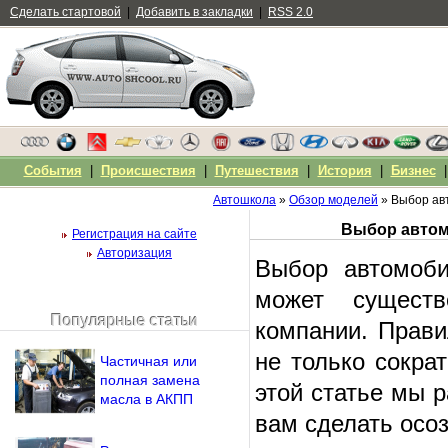
Сделать стартовой
|
Добавить в закладки
|
RSS 2.0
События
|
Происшествия
|
Путешествия
|
История
|
Бизнес
Автошкола
»
Обзор моделей
» Выбор ав
Регистрация на сайте
Авторизация
Выбор автомоби
может существ
Популярные статьи
компании. Прави
Чужой компьютер
Напомнить пароль?
не только сокра
Частичная или
полная замена
этой статье мы 
масла в АКПП
вам сделать осо