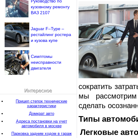
Руководство по
кузовному ремонту
ВАЗ 2107
Jaguar F–Type –
рестайлинг ростера
и кузова купе
Симптомы
неисправности
двигателя
сократить затрат
Интересное
мы рассмотрим
Прицеп степок технические
сделать осознан
характеристики
Домкрат авто
Типы автомоби
Адреса постановки на учет
автомобиля в москве
Легковые авт
Парковка задним ходом в гараж