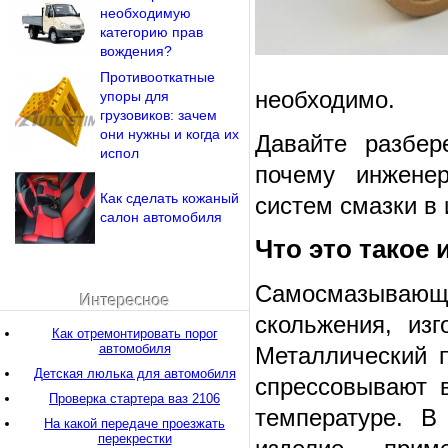
необходимую
категорию прав
вождения?
Противооткатные
необходимо.
упоры для
грузовиков: зачем
они нужны и когда их
Давайте разбер
испол
почему инжене
Как сделать кожаный
систем смазки в 
салон автомобиля
Что это такое 
Самосмазывающ
Интересное
скольжения, из
Как отремонтировать порог
автомобиля
Металлический 
Детская люлька для автомобиля
спрессовывают 
Проверка стартера ваз 2106
температуре. В
На какой передаче проезжать
перекрестки