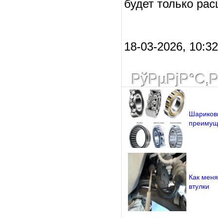
будет только рас
18-03-2026, 10:32 
РўРµРјР°С‚
Шариков
преимущ
Как меня
втулки