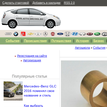
Сделать стартовой
|
Добавить в закладки
|
RSS 2.0
События
|
Происшествия
|
Путешествия
|
История
|
Бизнес
Автошкола
»
События
Регистрация на сайте
Авторизация
Популярные статьи
Чужой компьютер
Напомнить пароль?
Mercedes–Benz GLC
2016 поменял свое
название и стиль
Как выбрать