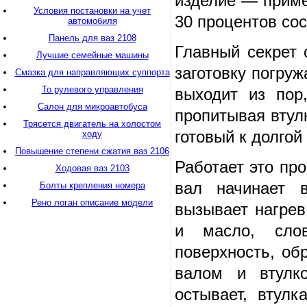
изделие — приме
Условия постановки на учет
30 процентов сос
автомобиля
Панель для ваз 2108
Главный секрет 
Лучшие семейные машины
заготовку погруж
Смазка для направляющих суппорта
То рулевого управления
выходит из пор
Салон для микроавтобуса
пропитывая втулк
Трясется двигатель на холостом
готовый к долгой
ходу
Повышение степени сжатия ваз 2106
Работает это пр
Ходовая ваз 2103
вал начинает в
Болты крепления номера
Рено логан описание модели
вызывает нагрев
и масло, сло
поверхность, об
валом и втулко
остывает, втул