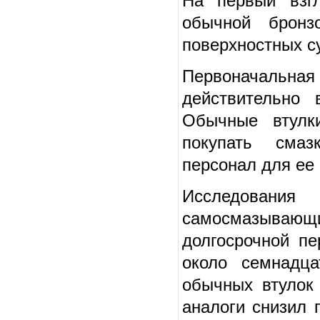
На первый взгл
обычной бронз
поверхностных с
Первоначальн
действительно
Обычные втулки
покупать смаз
персонал для ее
Исследован
самосмазываю
долгосрочной пе
около семнадц
обычных втулок
аналоги снизил 