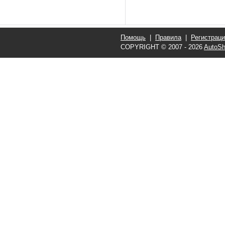
Помощь
|
Правила
|
Регистрац
COPYRIGHT © 2007 - 2026
AutoSh