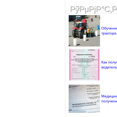
РўРµРјР°С‚
Обучение
трактора
Как полу
водитель
Медицинс
получени