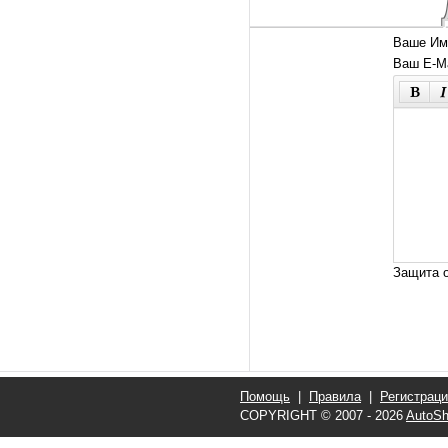
Ваше Им
Ваш E-Ma
Защита о
Помощь
|
Правила
|
Регистрац
COPYRIGHT © 2007 - 2026
AutoSh