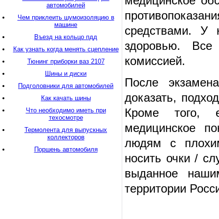
медицинское обс
автомобилей
противопоказан
Чем приклеить шумоизоляцию в
машине
средствами. У 
Въезд на кольцо пдд
здоровью. Все
Как узнать когда менять сцепление
комиссией.
Тюнинг приборки ваз 2107
Шины и диски
После экзамен
Подголовники для автомобилей
доказать, подхо
Как качать шины
Кроме того, е
Что необходимо иметь при
техосмотре
медицинское по
Термолента для выпускных
коллекторов
людям с плохи
Поршень автомобиля
носить очки / с
выданное наши
территории Росс