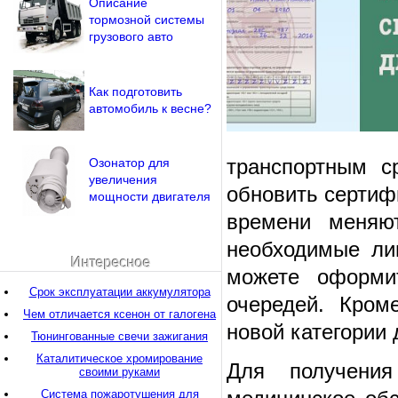
Описание
тормозной системы
грузового авто
Как подготовить
автомобиль к весне?
транспортным с
Озонатор для
увеличения
обновить сертиф
мощности двигателя
времени меняю
необходимые ли
Интересное
можете оформи
Срок эксплуатации аккумулятора
очередей. Кром
Чем отличается ксенон от галогена
новой категории
Тюнингованные свечи зажигания
Каталитическое хромирование
Для получения
своими руками
Система пожаротушения для