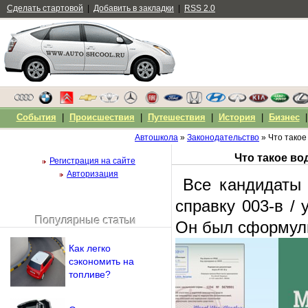
Сделать стартовой
|
Добавить в закладки
|
RSS 2.0
События
|
Происшествия
|
Путешествия
|
История
|
Бизнес
Автошкола
»
Законодательство
» Что такое
Регистрация на сайте
Авторизация
Все кандидаты 
справку 003-в /
Популярные статьи
Он был сформули
Чужой компьютер
Напомнить пароль?
Как легко
сэкономить на
топливе?