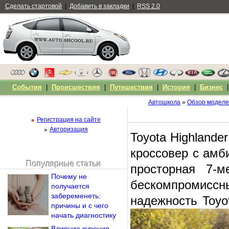
Сделать стартовой
|
Добавить в закладки
|
RSS 2.0
События
|
Происшествия
|
Путешествия
|
История
|
Бизнес
Автошкола
»
Обзор модел
Регистрация на сайте
Авторизация
Toyota Highland
кроссовер с амб
Популярные статьи
просторная 7-м
Чужой компьютер
Почему не
Напомнить пароль?
бескомпромисс
получается
забеременеть:
надежность Toyo
причины и с чего
начать диагностику
Влияние курения