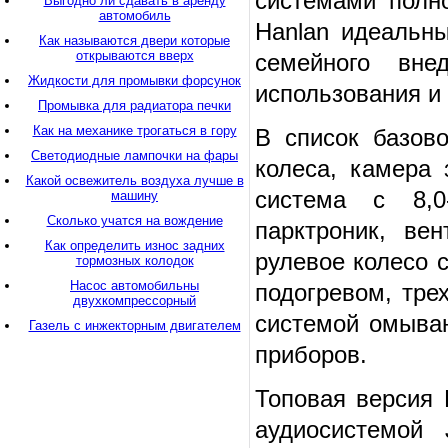
системами полн
Выгодно ли сдавать в аренду
автомобиль
Hanlan идеальн
Как называются двери которые
открываются вверх
семейного вне
Жидкости для промывки форсунок
использования и 
Промывка для радиатора печки
Как на механике трогаться в гору
В список базово
Светодиодные лампочки на фары
колеса, камера 
Какой освежитель воздуха лучше в
система с 8,0
машину
Сколько учатся на вождение
парктроник, ве
Как определить износ задних
рулевое колесо с
тормозных колодок
Насос автомобильны
подогревом, тре
двухкомпрессорный
системой омыван
Газель с инжекторным двигателем
приборов.
Топовая версия 
аудиосистемой 