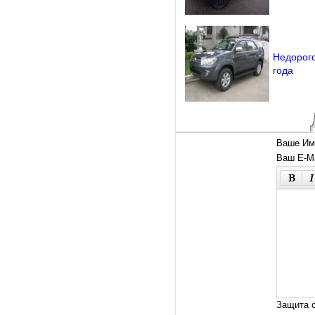
Недорого
года
Ваше Им
Ваш E-Ma
Защита о