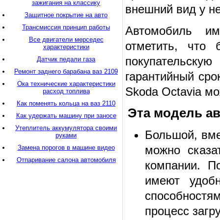
зажигания на классику
внешний вид у не
Защитное покрытие на авто
Трансмиссия принцип работы
Автомобиль им
Все двигатели мерседес
отметить, что 
характеристики
покупательску
Датчик педали газа
Ремонт заднего барабана ваз 2109
гарантийный срок
Ока технические характеристики
Skoda Octavia м
расход топлива
Как поменять кольца на ваз 2110
Эта модель а
Как удержать машину при заносе
Утеплитель аккумулятора своими
Большой, вме
руками
можно сказа
Замена порогов в машине видео
Отпаривание салона автомобиля
компании. П
имеют удоб
способностям
процесс загру