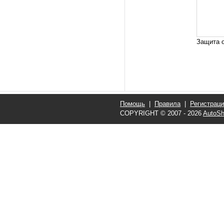
Защита о
Помощь
|
Правила
|
Регистрац
COPYRIGHT © 2007 - 2026
AutoSh