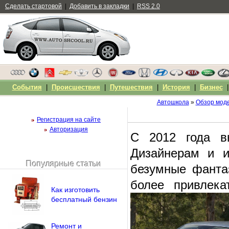
Сделать стартовой
|
Добавить в закладки
|
RSS 2.0
События
|
Происшествия
|
Путешествия
|
История
|
Бизнес
Автошкола
»
Обзор мод
Регистрация на сайте
Авторизация
С 2012 года вы
Дизайнерам и и
Популярные статьи
безумные фантаз
Чужой компьютер
Напомнить пароль?
более привлека
Как изготовить
бесплатный бензин
Ремонт и