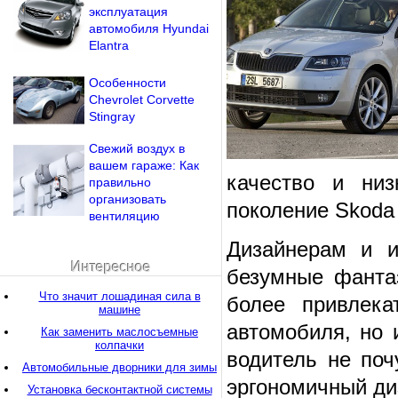
эксплуатация
автомобиля Нyundai
Еlantra
Особенности
Chevrolet Corvette
Stingray
Свежий воздух в
вашем гараже: Как
качество и низ
правильно
организовать
поколение Skoda 
вентиляцию
Дизайнерам и и
Интересное
безумные фантаз
Что значит лошадиная сила в
более привлека
машине
автомобиля, но 
Как заменить маслосъемные
колпачки
водитель не поч
Автомобильные дворники для зимы
эргономичный ди
Установка бесконтактной системы