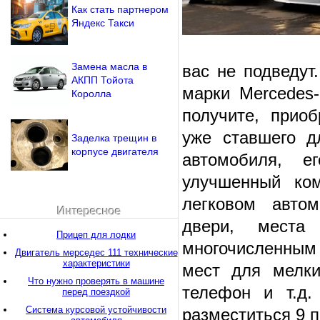
Как стать партнером
Яндекс Такси
Замена масла в
вас не подведут
АКПП Тойота
марки Mercedes-
Королла
получите, приоб
уже ставшего д
Заделка трещин в
корпусе двигателя
автомобиля, е
улучшенный ко
легковом авто
Интересное
двери, места
Прицеп для лодки
многочисленным
Двигатель мерседес 111 технические
характеристики
мест для мелки
Что нужно проверять в машине
телефон и т.д.
перед поездкой
Система курсовой устойчивости
разместиться 9 