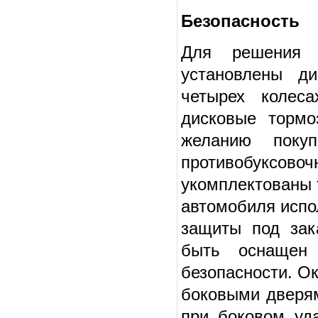
Безопасность
Для решения 
установлены д
четырех колес
дисковые тормо
желанию поку
противобуксов
укомплектованы 
автомобиля испо
защиты под зака
быть оснащен
безопасности. О
боковыми дверям
при боковом уд