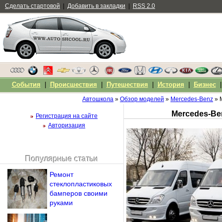
Сделать стартовой
|
Добавить в закладки
|
RSS 2.0
События
|
Происшествия
|
Путешествия
|
История
|
Бизнес
Автошкола
»
Обзор моделей
»
Mercedes-Benz
» 
Mercedes-Ben
Регистрация на сайте
Авторизация
Популярные статьи
Чужой компьютер
Ремонт
Напомнить пароль?
стеклопластиковых
бамперов своими
руками