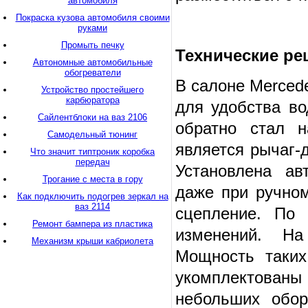
автомобиля
Покраска кузова автомобиля своими
руками
Промыть печку
Технические р
Автономные автомобильные
обогреватели
В салоне Mercede
Устройство простейшего
карбюратора
для удобства во
Сайлентблоки на ваз 2106
обратно стал н
Самодельный тюнинг
является рычаг-
Что значит типтроник коробка
передач
Установлена авт
Трогание с места в гору
даже при ручном
Как подключить подогрев зеркал на
ваз 2114
сцепление. По 
Ремонт бампера из пластика
изменений. На
Механизм крыши кабриолета
Мощность таких 
укомплектован
небольших обор