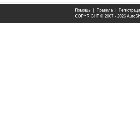
Помощь
|
Правила
|
Регистрац
COPYRIGHT © 2007 - 2026
AutoSh