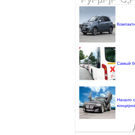
Компактн
Самый б
Начало г
концерн