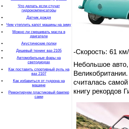
Что делать если стучат
гидрокомпенсаторы
Датчик дождя
Чем утеплить капот машины на зиму
Можно ли смешивать масла в
двигателе
Акустические полки
-Скорость: 61 км
Дешевый тюнинг ваз 2105
Автомобильные фары на
светодиодах
Небольшое авто,
Как поставить спортивный руль на
Великобритании.
ваз 2107
считалась самой
Как избавиться от гудрона на
машине
книгу рекордов Г
Ремонтируем пластиковый бампер
сами