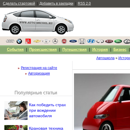
Сделать стартовой
|
Добавить в закладки
|
RSS 2.0
События
|
Происшествия
|
Путешествия
|
История
|
Бизнес
Автошкола
»
Истор
Регистрация на сайте
Авторизация
Популярные статьи
Чужой компьютер
Напомнить пароль?
Как победить страх
при вождении
автомобиля
Крановая техника