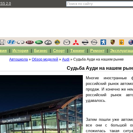
SS 2.0
вия
|
История
|
Бизнес
|
Спорт
|
Тюнинг
|
Ремонт
|
Эксплуатац
Автошкола
»
Обзор моделей
»
Audi
» Судьба Ауди на нашем рынке
Судьба Ауди на нашем рын
Многие иностранные 
российский рынок автом
продаж. И конечно же не
российский рынок ав
удавалось.
Затем пошли уже автомо
все они с большой ох
сложилась такая ситуа