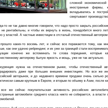
сложной экономической
иностранные фирмы, 
вкладывались в построй
свертывают производство
да-то не так давно многие говорили, что надо просто закрыть российск
 не рентабельны, и чтобы их вернуть в жизнь, понадобится много ле
о у властей. А частные инвестиции в отсталый отечественный автопром
прошло каких-то восемь лет, и сейчас все поражаются тому, как мн
ше, как они удачно ребрендинг, и их уже за границей стали воспринимат
туации конечно же вспоминать те слова порицания, которые ка
чественному автопрому былую яркость и мощь, уже не так актуально.
нкуренция нужна на отечественном рынке, чтобы отечественный ав
градировать даже при больших внешних инвестициях. Но все же ин
сийский авторынок, и до недавнего времени продажи очень сильно р
ктически самым крупным в Европе, и вторым по объему в Азии, после ки
 все же сейчас покупательская активность российских автолюбит
странные автомобили среднего класса никто не собирается, а власти 
омобилей.