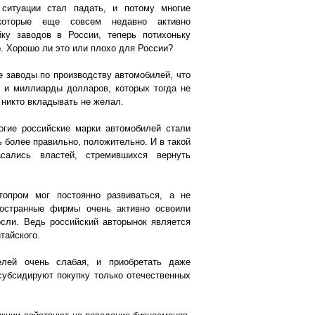
 ситуации стал падать, и потому многие
которые еще совсем недавно активно
ку заводов в России, теперь потихоньку
. Хорошо ли это или плохо для России?
ие заводы по производству автомобилей, что
т и миллиарды долларов, которых тогда не
 никто вкладывать не желал.
огие российские марки автомобилей стали
ь более правильно, положительно. И в такой
сались властей, стремившихся вернуть
топром мог постоянно развиваться, а не
остранные фирмы очень активно освоили
осли. Ведь российский авторынок является
тайского.
елей очень слабая, и приобретать даже
субсидируют покупку только отечественных