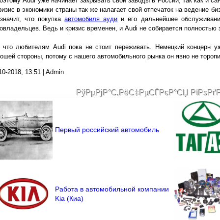
оэтому Audi уже начинает закрывать свои заводы в России, так как и с
ризис в экономики страны так же налагает свой отпечаток на ведение б
значит, что покупка
автомобиля ауди
и его дальнейшее обслуживани
овладельцев. Ведь и кризис временен, и Audi не собирается полностью 
 что любителям Audi пока не стоит переживать. Немецкий концерн у
ошей стороны, потому с нашего автомобильного рынка он явно не тороп
10-2018, 13:51 | Admin
РўРµРјР°С‚РёС‡РµСЃРєР°СЏ РїРѕРґ
Первый российский автомобиль
Работа в автомобильной компании
Kia (Киа)