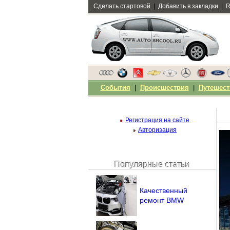
Сделать стартовой
|
Добавить в закладки
|
R
События
|
Происшествия
|
Путешест
Регистрация на сайте
Авторизация
Популярные статьи
Чужой компьютер
Напомнить пароль?
Качественный
ремонт BMW