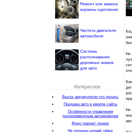
Ремонт или замена
корзины сцепления
Чистота двигателя
Ког
автомобиля
они
был
Система
Но 
распознавания
луч
дорожных знаков
си
для авто
оте
Ко
Интересное
де
рос
Высох аккумулятор что делать
пра
Продажа авто в европе сайты
Но
Особенности управления
ино
полноприводным автомобилем
авт
Форд транзит тюнинг
Не оплачен штраф гибдд