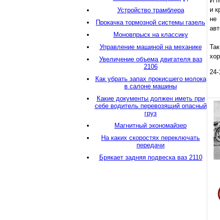
И п
и к
Устройство трамблера
не 
Прокачка тормозной системы газель
авт
Моновпрыск на классику
Управление машиной на механике
Так
хор
Увеличение объема двигателя ваз
2106
24-
Как убрать запах прокисшего молока
в салоне машины
Какие документы должен иметь при
себе водитель перевозящий опасный
груз
Магнитный экономайзер
На каких скоростях переключать
передачи
Брякает задняя подвеска ваз 2110