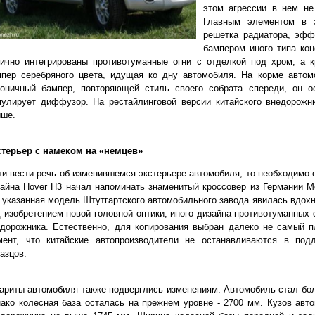
этом агрессии в нем не
Главным элементом в э
решетка радиатора, эф
бампером иного типа ко
ично интегрированы противотуманные огни с отделкой под хром, а к
мпер серебряного цвета, идущая ко дну автомобиля. На корме авто
коничный бампер, повторяющей стиль своего собрата спереди, он о
мулирует диффузор. На рестайлинговой версии китайского внедорожн
ыше.
стерьер с намеком на «немцев»
и вести речь об изменившемся экстерьере автомобиля, то необходимо 
айна Hover H3 начал напоминать знаменитый кроссовер из Германии Me
 указанная модель Штутгартского автомобильного завода явилась вдох
 изобретением новой головной оптики, иного дизайна противотуманных 
дорожника. Естественно, для копирования выбран далеко не самый п
мент, что китайские автопроизводители не останавливаются в под
азцов.
ариты автомобиля также подверглись изменениям. Автомобиль стал бол
ако колесная база осталась на прежнем уровне - 2700 мм. Кузов авт