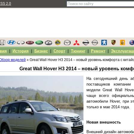
SS 2.0
вия
|
История
|
Бизнес
|
Спорт
|
Тюнинг
|
Ремонт
|
Эксплуатац
Обзор моделей
» Great Wall Hover H3 2014 – новый уровень комфорта с китай
На сегодняшний день а
поставщиков компании 
модели Great Wall Hove
чаще всего официальн
автомобили Hover, при 
только в мае 2014 года.
Новая внешность
Внешний дизайн автомоби