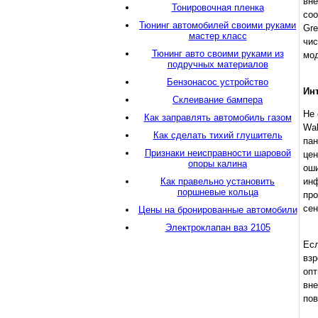
вн
Тонировочная пленка
соо
Тюнинг автомобилей своими руками
Gre
мастер класс
чис
Тюнинг авто своими руками из
мод
подручных материалов
Бензонасос устройство
Ин
Склеивание бампера
Не 
Как заправлять автомобиль газом
Wa
Как сделать тихий глушитель
пан
Признаки неисправности шаровой
це
опоры калина
ош
Как правельно установить
инф
поршневые кольца
пр
сен
Цены на бронированные автомобили
Электроклапан ваз 2105
Есл
вз
опт
вн
пов