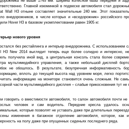
едорожника не выше 1745 мм. Ширина колесной базы передней и зад
тветственно. Главной изюминкой в подвеске автомобиля стал дорожн
at Wall H3 отныне составляет значительные 240 мм. Этот показател
ло внедорожников, в числе которых и «вседорожник» российского пр
ели Hover H3 в базовом укомплектовании равен 1905 кг.
терьер нового уровня
остался без рестайлинга и интерьер внедорожника. С использованием 
ll H3 New 2014 выглядит теперь еще более солидно и интересно, 
ель получила иной вид, а центральная консоль стала более совреме
нтра мультимедийного управления, а также небольшой дисплей борт
ибок не обошлось. В результате, безупречная информативность бо
ормацию, вплоть до текущей высота над уровнем моря, легко портитс
очитать информацию на мониторе становится очень сложным. Не сам
сорной части мультимедийного дисплея – слабые прикосновения тут не 
и говорить о вместимости автомобиля, то салон автомобиля почти не 
рослых человек и сам водитель. Передние кресла удалось осн
имальные, которые позволят не уставать даже при длительных переезда
есены изменения в багажное отделение автомобиля, которое, как 
ерхность на полу даже при опущенных сиденьях последнего ряда.