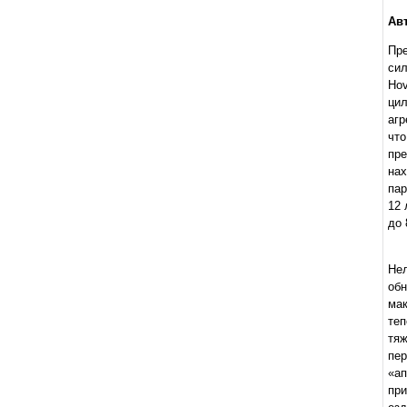
Ав
Пр
сил
Hov
цил
агр
что
пр
нах
пар
12 
до 
Не
об
ма
теп
тяж
пе
«ап
при