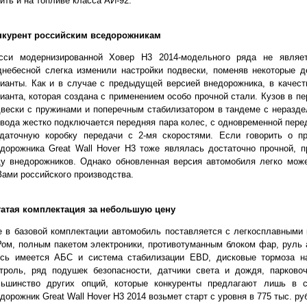
ить и на топливе класса АИ-92.
нкурент российским вседорожникам
сси модернизированной Ховер Н3 2014-модельного ряда не являе
днебесной слегка изменили настройки подвески, поменяв некоторые 
ианты. Как и в случае с предыдущей версией внедорожника, в качест
ианта, которая создана с применением особо прочной стали. Кузов в п
вески с пружинами и поперечным стабилизатором в тандеме с неразд
вода жестко подключается передняя пара колес, с одновременной перед
здаточную коробку передачи с 2-мя скоростями. Если говорить о п
дорожника Great Wall Hover H3 тоже являлась достаточно прочной, 
у внедорожников. Однако обновленная версия автомобиля легко може
ами российского производства.
гатая комплектация за небольшую цену
 в базовой комплектации автомобиль поставляется с легкосплавными
ом, полным пакетом электроники, противотуманным блоком фар, руль 
есь имеется АБС и система стабилизации EBD, дисковые тормоза на
троль, ряд подушек безопасности, датчики света и дождя, парковоч
льшинство других опций, которые конкуренты предлагают лишь в с
дорожник Great Wall Hover H3 2014 возьмет старт с уровня в 775 тыс. ру