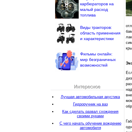
карбюраторов на
малый расход
топлива
отл
Виды тракторов:
ба
область применения
ла
и характеристики
си
кр
Фильмы онлайн:
мир безграничных
Эк
возможностей
Есл
диз
раз
Интересное
над
вне
Лучшая автомобильная акустика
мо
Гидроручник на ваз
обр
Как сделать развал схождения
своими руками
Габ
С чего начать обучение вождению
одн
автомобиля