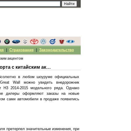
ия
|
Страхование
|
Законодательство
ским акцентом
Great Wall Hover H3 2014 – новый уровень комфорта с китайским акцентом
бсолютно в любом шоуруме официальных
Great Wall можно увидеть внедорожник
r H3 2014-2015 модельного ряда. Однако
ые дилеры оформляют заказы на новые
этом сами автомобили в продаже появились
ля претерпел значительные изменения, при