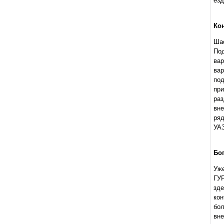
езд
Ко
Ша
По
вар
вар
под
при
ра
вне
ряд
УАЗ
Бо
Уже
ГУР
зд
кон
бо
вне