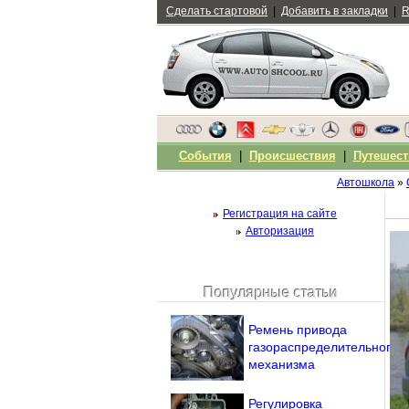
Сделать стартовой
|
Добавить в закладки
|
R
События
|
Происшествия
|
Путешест
Автошкола
»
Регистрация на сайте
Авторизация
Популярные статьи
Чужой компьютер
Напомнить пароль?
Ремень привода
газораспределительного
механизма
Регулировка