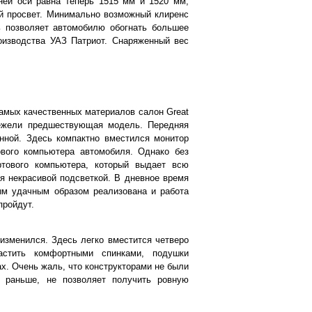
ней оси равна теперь 1515 мм и 1520 мм,
ый просвет. Минимально возможный клиренс
ь позволяет автомобилю обогнать большее
оизводства УАЗ Патриот. Снаряженный вес
самых качественных материалов салон Great
нежели предшествующая модель. Передняя
нной. Здесь компактно вместился монитор
ового компьютера автомобиля. Однако без
ртового компьютера, который выдает всю
я некрасивой подсветкой. В дневное время
ым удачным образом реализована и работа
пройдут.
изменился. Здесь легко вместится четверо
астить комфортными спинками, подушки
х. Очень жаль, что конструкторами не были
и раньше, не позволяет получить ровную