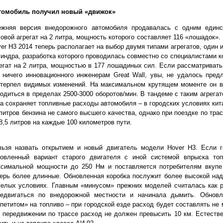
томобиль получил новый «движок»
ежняя версия внедорожного автомобиля продавалась с одним единс
овой агрегат на 2 литра, мощность которого составляет 116 «лошадок». 
er H3 2014 теперь располагает на выбор двумя типами агрегатов, один
индра, разработка которого проводилась совместно со специалистами к
егат на 2 литра, мощностью в 177 лошадиных сил. Если рассматривать
 ничего инновационного инженерам Great Wall, увы, не удалось пред
етерпел видимых изменений. На максимальном крутящем моменте он в
одиться в пределах 2500-3000 оборотов/мин. В тандеме с таким агрега
а сохраняет топливные расходы автомобиля – в городских условиях кит
литров бензина не самого высшего качества, однако при поездке по тр
8,5 литров на каждые 100 километров пути.
льзя назвать открытием и новый двигатель модели Hover H3. Если г
новленный вариант старого двигателя с иной системой впрыска то
ксимальной мощности до 250 Нм и поставляется потребителям вкупе
ерь более длинные. Обновленная коробка послужит более высокой на
елых условиях. Главным «минусом» прежних моделей считалась как ра
редвигаться по внедорожной местности и начинала дымить. Обнов
петитом» на топливо – при городской езде расход будет составлять не 
 передвижении по трассе расход не должен превысить 10 км. Естестве