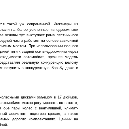
тся такой уж современной. Инженеры из
детали на более усиленные «внедорожные»
ве основы тут выступает рама лестничного
ередней части работает на основе зависимой
елимым мостом. При использовании полного
ачей тяги к задней оси внедорожника через
роходимости автомобиля, прежняя модель
представляя реальную конкуренцию целому
т вступить в конкурентную борьбу даже с
 колесными дисками объемом в 17 дюймов,
автомобиля можно регулировать по высоте,
 обе пары колёс с вентиляцией, климат-
ный ассистент, подогрев кресел, а также
амых дорогих комплектациях. Ценник на
блей.