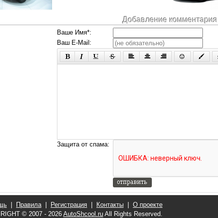
Добавление комментария
Ваше Имя*:
Ваш E-Mail:
Защита от спама:
щь
|
Правила
|
Регистрация
|
Контакты
|
О проекте
RIGHT © 2007 - 2026
AutoShcool.ru
All Rights Reserved.