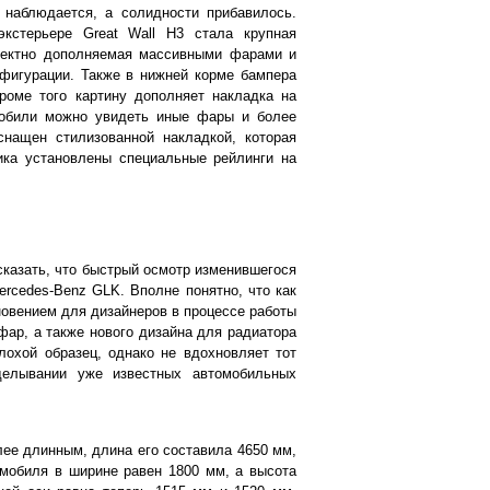
 наблюдается, а солидности прибавилось.
кстерьере Great Wall H3 стала крупная
фектно дополняемая массивными фарами и
нфигурации. Также в нижней корме бампера
роме того картину дополняет накладка на
мобили можно увидеть иные фары и более
снащен стилизованной накладкой, которая
ика установлены специальные рейлинги на
сказать, что быстрый осмотр изменившегося
rcedes-Benz GLK. Вполне понятно, что как
новением для дизайнеров в процессе работы
фар, а также нового дизайна для радиатора
лохой образец, однако не вдохновляет тот
делывании уже известных автомобильных
ее длинным, длина его составила 4650 мм,
омобиля в ширине равен 1800 мм, а высота