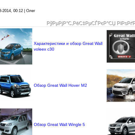
8-2014, 00:12 | Олег
РўРµРјР°С‚РёС‡РµСЃРєР°СЏ РїРѕРґ
Характеристики и обзор Great Wall
voleex c30
Обзор Great Wall Hover M2
Обзор Great Wall Wingle 5