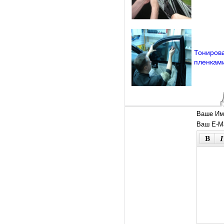
Тонирова
пленкам
Ваше Им
Ваш E-Ma