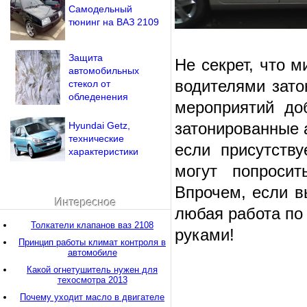
Самодельный
тюнинг на ВАЗ 2109
Защита
Не секрет, что 
автомобильных
водителями зато
стекол от
обледенения
мероприятий до
затонированные 
Hyundai Getz,
технические
если присутству
характеристики
могут попросит
Впрочем, если в
Интересное
любая работа по
Толкатели клапанов ваз 2108
руками!
Принцип работы климат контроля в
автомобиле
Какой огнетушитель нужен для
техосмотра 2013
Почему уходит масло в двигателе