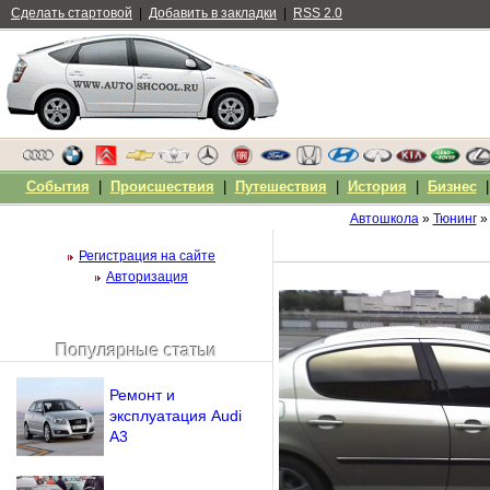
Сделать стартовой
|
Добавить в закладки
|
RSS 2.0
События
|
Происшествия
|
Путешествия
|
История
|
Бизнес
Автошкола
»
Тюнинг
»
Регистрация на сайте
Авторизация
Популярные статьи
Чужой компьютер
Напомнить пароль?
Ремонт и
эксплуатация Audi
A3