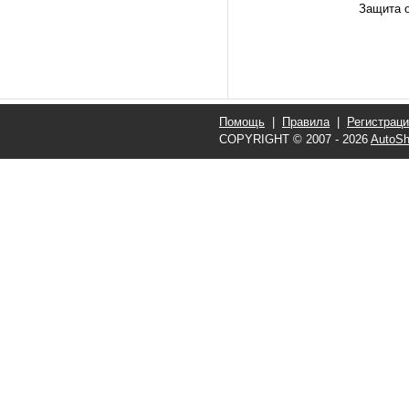
Защита о
Помощь
|
Правила
|
Регистрац
COPYRIGHT © 2007 - 2026
AutoSh