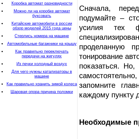
Коробка автомат разновидности
Сначала, пере
Можно ли на коробке автомат
буксовать
подумайте – ст
Китайские автомобили в россии
усилия тех 
обзор моделей 2015 года цены
специализирова
Стерлись номера на машине
Автомобильные багажники на крышу
проделанную п
Как правильно переключать
тонирование авто
передачи на жигулях
Из печки холодный воздух
показаться. Но,
Для чего нужны катализаторы в
самостоятельн
машине
запомните глав
Как правильно хранить зимой колеса
Шаровая опора причина поломки
каждому пункту 
Необходимые п