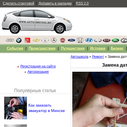
Сделать стартовой
|
Добавить в закладки
|
RSS 2.0
События
|
Происшествия
|
Путешествия
|
История
|
Бизнес
Автошкола
»
Ремонт
» Замена датч
Замена дат
Регистрация на сайте
Авторизация
Популярные статьи
Чужой компьютер
Напомнить пароль?
Как заказать
эвакуатор в Минске