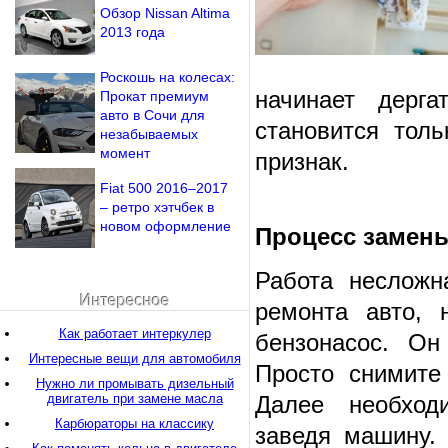
Обзор Nissan Altima
2013 года
Роскошь на колесах:
начинает дерг
Прокат премиум
авто в Сочи для
становится тол
незабываемых
момент
признак.
Fiat 500 2016–2017
– ретро хэтчбек в
новом оформление
Процесс замен
Работа несложн
Интересное
ремонта авто, 
Как работает интеркулер
бензонасос. Он
Интересные вещи для автомобиля
Просто снимите
Нужно ли промывать дизельный
двигатель при замене масла
Далее необходи
Карбюраторы на классику
заведя машину.