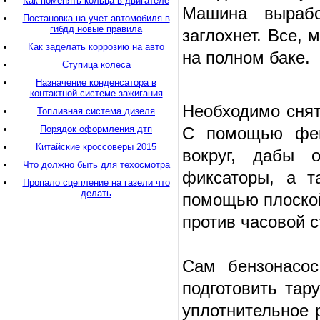
Как поменять кольца в двигателе
Машина вырабо
Постановка на учет автомобиля в
гибдд новые правила
заглохнет. Все, 
Как заделать коррозию на авто
на полном баке.
Ступица колеса
Назначение конденсатора в
контактной системе зажигания
Необходимо снят
Топливная система дизеля
Порядок оформления дтп
С помощью фен
Китайские кроссоверы 2015
вокруг, дабы 
Что должно быть для техосмотра
фиксаторы, а т
Пропало сцепление на газели что
делать
помощью плоской
против часовой с
Сам бензонасос
подготовить тар
уплотнительное 