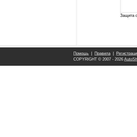
Защита о
Помощь
|
Правила
|
Регистрац
COPYRIGHT © 2007 - 2026
AutoSh