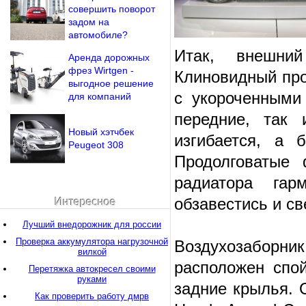
совершить поворот
задом на
автомобиле?
Итак, внешни
Аренда дорожных
фрез Wirtgen -
Клиновидный пр
выгодное решение
с укороченными
для компаний
передние, так 
Новый хэтчбек
изгибается, а 
Peugeot 308
Продолговатые
радиатора гар
обзавестись и св
Интересное
Лучший внедорожник для россии
Проверка аккумулятора нагрузочной
Воздухозаборни
вилкой
расположен спо
Перетяжка автокресел своими
руками
задние крылья. 
Как проверить работу дмрв