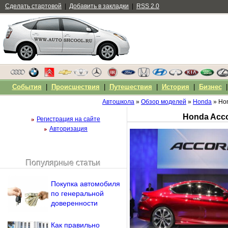
Сделать стартовой
|
Добавить в закладки
|
RSS 2.0
События
|
Происшествия
|
Путешествия
|
История
|
Бизнес
Автошкола
»
Обзор моделей
»
Honda
» Hon
Honda Acco
Регистрация на сайте
Авторизация
Популярные статьи
Чужой компьютер
Напомнить пароль?
Покупка автомобиля
по генеральной
доверенности
Как правильно