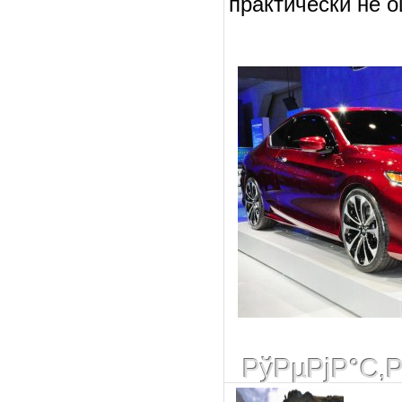
практически не 
РўРµРјР°С‚