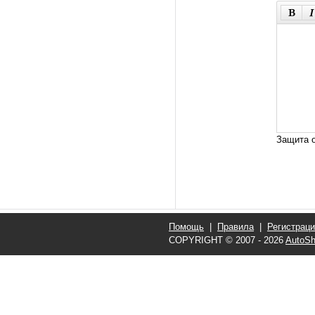
Защита о
Помощь
|
Правила
|
Регистрац
COPYRIGHT © 2007 - 2026
AutoSh