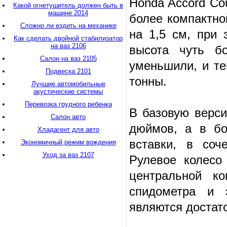
Honda Accord Co
Какой огнетушитель должен быть в
машине 2014
более компактно
Сложно ли ездить на механике
на 1,5 см, при 
Как сделать двойной стабилизатор
на ваз 2106
высота чуть б
Салон на ваз 2105
уменьшили, и те
Подвеска 2101
тонны.
Лучшие автомобильные
акустические системы
Перевозка грудного ребенка
В базовую верс
Салон авто
дюймов, а в бо
Хладагент для авто
вставки, в соч
Экономичный режим вождения
Уход за ваз 2107
Рулевое колесо
центральной ко
спидометра и 
являются достат