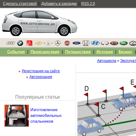
Сделать стартовой
|
Добавить в закладки
|
RSS 2.0
События
|
Происшествия
|
Путешествия
|
История
|
Бизнес
Автошкола
»
Эксплуа
Регистрация на сайте
Авторизация
Популярные статьи
Чужой компьютер
Напомнить пароль?
Изготовление
автомобильных
спальников