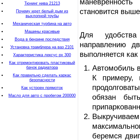
маневренность
Тюнинг нива 21213
становится выше
Почему идет белый дым из
выхлопной трубы
Механическая турбина на авто
Машины красивые
Для удобства
Вода в бензине последствия
направлению дв
Установка трамблера на ваз 2101
выполняется как 
Характеристика лексус рх 300
Как отремонтировать пластиковый
Автомобиль в
бачок радиатора
Как правильно сделать каркас
К примеру, 
безопасности
продолговаты
Как устроен прямоток
обязан быт
Масло для авто с пробегом 200000
припаркованн
Выкручиваем 
максимально
беремся двиг