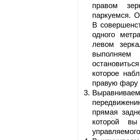
правом зер
паркуемся. О
В совершенст
одного метр
левом зерка
выполняем
остановитьс
которое наб
правую фару 
Выравнивае
передвижени
прямая задн
которой вы
управляемого