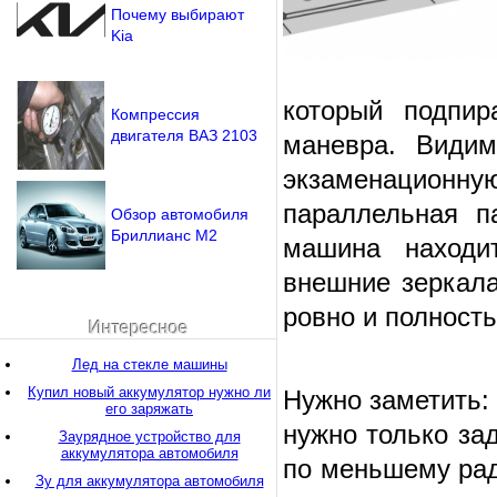
Почему выбирают
Kia
который подпир
Компрессия
двигателя ВАЗ 2103
маневра. Видим
экзаменационн
параллельная п
Обзор автомобиля
Бриллианс М2
машина находи
внешние зеркала
ровно и полность
Интересное
Лед на стекле машины
Купил новый аккумулятор нужно ли
Нужно заметить:
его заряжать
нужно только за
Заурядное устройство для
аккумулятора автомобиля
по меньшему ради
Зу для аккумулятора автомобиля