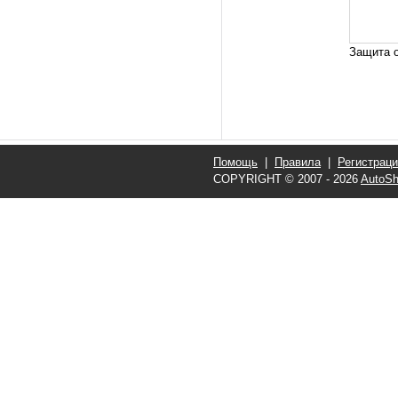
Защита о
Помощь
|
Правила
|
Регистрац
COPYRIGHT © 2007 - 2026
AutoSh