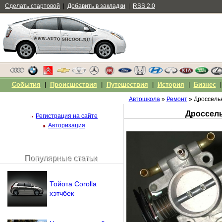
Сделать стартовой
|
Добавить в закладки
|
RSS 2.0
События
|
Происшествия
|
Путешествия
|
История
|
Бизнес
Автошкола
»
Ремонт
» Дроссельн
Дроссель
Регистрация на сайте
Авторизация
Популярные статьи
Чужой компьютер
Напомнить пароль?
Тойота Corolla
хэтчбек