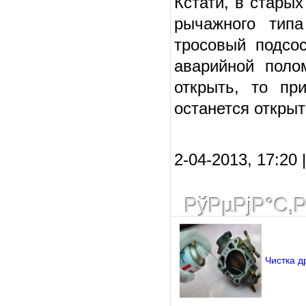
Кстати, в стары
рычажного типа
тросовый подсо
аварийной поло
открыть, то пр
останется открыт
2-04-2013, 17:20 
РўРµРјР°С‚
Чистка д