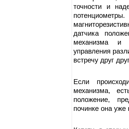
точности и над
потенциомет
магниторезисти
датчика положе
механизма и д
управления разл
встречу друг друг
Если происход
механизма, ест
положение, пр
починке она уже 