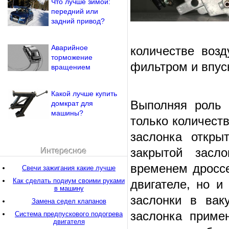
Что лучше зимой:
передний или
задний привод?
Аварийное
количестве воз
торможение
фильтром и впус
вращением
Какой лучше купить
Выполняя роль 
домкрат для
машины?
только количест
заслонка откры
закрытой засло
Интересное
временем дроссе
Свечи зажигания какие лучше
Как сделать подиум своими руками
двигателе, но и
в машину
заслонки в вак
Замена седел клапанов
заслонка приме
Система предпускового подогрева
двигателя