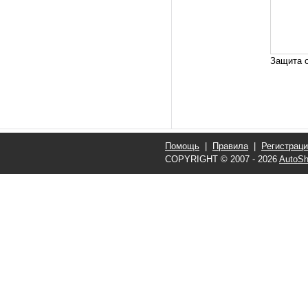
Защита о
Помощь
|
Правила
|
Регистрац
COPYRIGHT © 2007 - 2026
AutoSh