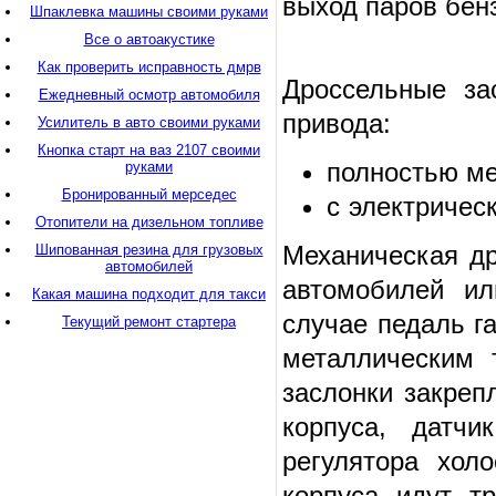
выход паров бен
Шпаклевка машины своими руками
Все о автоакустике
Как проверить исправность дмрв
Дроссельные за
Ежедневный осмотр автомобиля
привода:
Усилитель в авто своими руками
Кнопка старт на ваз 2107 своими
полностью ме
руками
Бронированный мерседес
с электричес
Отопители на дизельном топливе
Механическая др
Шипованная резина для грузовых
автомобилей
автомобилей и
Какая машина подходит для такси
случае педаль г
Текущий ремонт стартера
металлическим 
заслонки закреп
корпуса, датч
регулятора хол
корпуса идут т