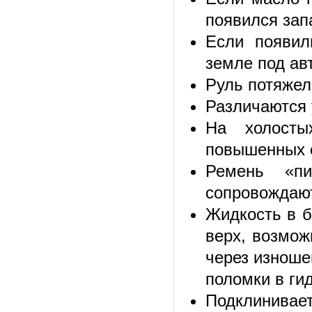
появился зап
Если появил
земле под авт
Руль потяжел
Различаются 
На холосты
повышенных о
Ремень «п
сопровождаю
Жидкость в б
верх, возмож
через изноше
поломки в ги
Подклинивае