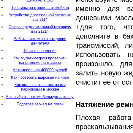
Двигатель 102
именно для ва
Трещины на стекле автомобиля
Устройство дроссельной заслонки
дешевыми масла
ваз 2114
+для того, чт
Газораспределительный механизм
ваз 21214
дополните в ба
Работа системы охлаждения
двигателя
трансмиссий, л
Тюнинг сцепления
использовать 
Как мультиметром проверить
произошло, для
напряжение на машине
Автомобиль за 400000 рублей
залить новую жи
Как проверить шаровые на ниве
очистит ее от ос
Как пользоваться платными
парковками в москве
Как выбрать автомобильную антенну
Натяжение ремн
Подогрев зеркал на логан
Плохая работа
проскальзывания