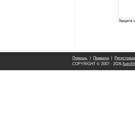
Защита о
Помощь
|
Правила
|
Регистрац
COPYRIGHT © 2007 - 2026
AutoSh