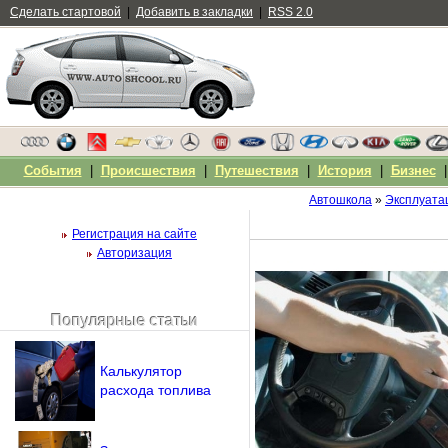
Сделать стартовой
|
Добавить в закладки
|
RSS 2.0
События
|
Происшествия
|
Путешествия
|
История
|
Бизнес
Автошкола
»
Эксплуата
Регистрация на сайте
Авторизация
Популярные статьи
Чужой компьютер
Напомнить пароль?
Калькулятор
расхода топлива