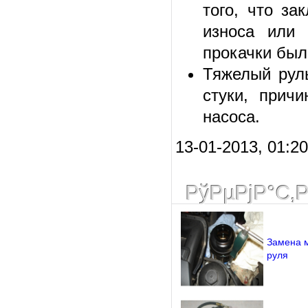
того, что за
износа или 
прокачки был
Тяжелый руль
стуки, прич
насоса.
13-01-2013, 01:20
РўРµРјР°С‚
Замена м
руля