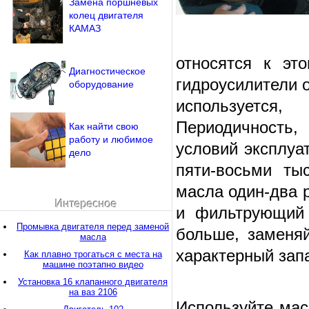
Замена поршневых
колец двигателя
КАМАЗ
относятся к эт
Диагностическое
гидроусилители 
оборудование
используется
Периодичность,
Как найти свою
работу и любимое
условий эксплуа
дело
пяти-восьми ты
масла один-два р
Интересное
и фильтрующий 
Промывка двигателя перед заменой
больше, заменяй
масла
характерный запа
Как плавно трогаться с места на
машине поэтапно видео
Установка 16 клапанного двигателя
на ваз 2106
Используйте мас