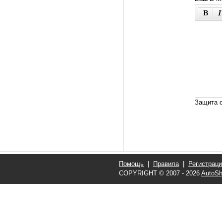
Защита о
Помощь
|
Правила
|
Регистрац
COPYRIGHT © 2007 - 2026
AutoSh