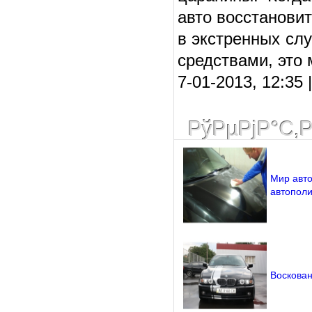
авто восстанови
в экстренных сл
средствами, это 
7-01-2013, 12:35
РўРµРјР°С‚
Мир авт
автопол
Воскован