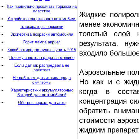
Как правильно прокачать тормоза на
классике
Жидкие полирол
Устройство спортивного автомобиля
менее экономичн
Блокираторы парковки
толстый слой 
Экспертиза покраски автомобиля
результата, ну
Горит лампа аирбаг
Какой антирадар лучше купить 2015
входило большое
Почему запотела фара на машине
Если датчик распредвала не
работает
Аэрозольные пол
Не работает датчик кислорода
Но как и с жид
симптомы
когда в соста
Характеристики аккумуляторных
батарей для автомобилей
концентрация си
Обогрев зеркал для авто
обратить вниман
стоимости аэроз
жидким препарат