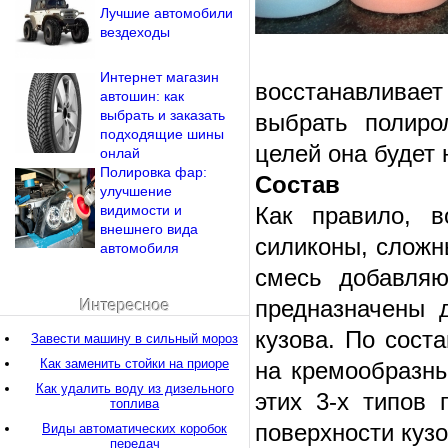
Лучшие автомобили
вездеходы
Интернет магазин
восстанавливае
автошин: как
выбрать и заказать
выбрать полиро
подходящие шины
целей она будет 
онлай
Полировка фар:
Состав
улучшение
видимости и
Как правило, в
внешнего вида
силиконы, сложн
автомобиля
смесь добавляю
предназначены 
Интересное
кузова. По сост
Завести машину в сильный мороз
Как заменить стойки на приоре
на кремообразны
Как удалить воду из дизельного
этих 3-х типов 
топлива
поверхности кузо
Виды автоматических коробок
передач