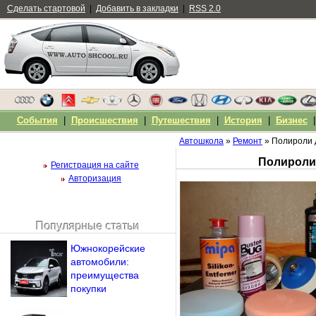
Сделать стартовой
|
Добавить в закладки
|
RSS 2.0
События
|
Происшествия
|
Путешествия
|
История
|
Бизнес
Автошкола
»
Ремонт
» Полироли д
Полироли 
Регистрация на сайте
Авторизация
Популярные статьи
Чужой компьютер
Южнокорейские
Напомнить пароль?
автомобили:
преимущества
покупки