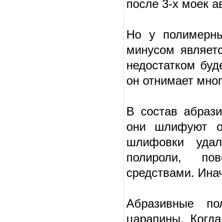
после 3-х моек а
Но у полимерны
минусом являетс
недостатком буд
он отнимает мно
В состав абраз
они шлифуют о
шлифовки удал
полироли, по
средствами. Ина
Абразивные по
царапины. Когд