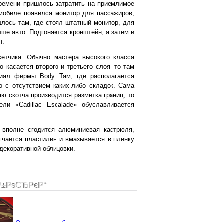
времени пришлось затратить на приемлимое
омобиле появился монитор для пассажиров,
лось там, где стоял штатный монитор, для
ыше авто. Подгоняется кронштейн, а затем и
н.
кетчика. Обычно мастера высокого класса
 касается второго и третьего слоя, то там
иал фирмы Body. Там, где располагается
о с отсутствием каких-либо складок. Сама
аю скотча производится разметка границ, то
ли «Cadillac Escalade» обуславливается
о вполне сгодится алюминиевая кастрюля,
гчается пластилин и вмазывается в пленку
декоративной облицовки.
Р±РѕСЂРєР°