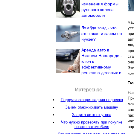
изменения формы
рулевого колеса
автомобиля
ма
Лямбда зонд - что
ус
это такое и зачем он
при
нужен?
авт
люд
Аренда авто в
сро
Нижнем Новгороде -
ста
ключ к
оче
эффективному
Эт
решению деловых и
ком
Тю
Интересное
Наи
При
Подруливающая задняя подвеска
мож
Зачем обезжиривать машину
са
Защита авто от угона
пас
час
Что нужно проверять при покупке
нового автомобиля
вар