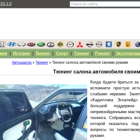
SS 2.0
вия
|
История
|
Бизнес
|
Спорт
|
Тюнинг
|
Ремонт
|
Эксплуатац
Автошкола
»
Тюнинг
» Тюнинг салона автомобиля своими руками
Тюнинг салона автомобиля своим
Когда будете браться за
вспомните простую ист
слабыми нервами. Заня
«Кадиллака Эскалейд»
большой поддержке 
непревзойденными масте
тюнинга. Собравшись вс
которой оказалось под
вопросы по тюнинговом
руками.