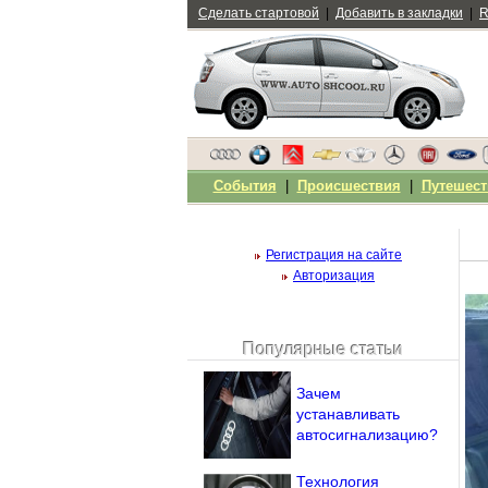
Сделать стартовой
|
Добавить в закладки
|
R
События
|
Происшествия
|
Путешест
Регистрация на сайте
Авторизация
Популярные статьи
Чужой компьютер
Напомнить пароль?
Зачем
устанавливать
автосигнализацию?
Технология