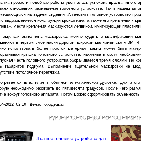
ытка провести подобные работы увенчалась успехом, правда, много 
всех отношениях размещение головного устройства. Так в нашем авт
мещающихся на заднем сидении. Установить головное устройство приш
го видоизменяется конструкция кронштейна, а также его крепления к кр
лова». Места крепления маскируются лепниной, имитирующей пластили
 тому, как выполнена маскировка, можно судить о квалификации ма
меняют в первом слое маски дорогой, широкий малярный скотч 3М. Что
жно использовать более простой материал, каким может быть матер
оративная крышка головного устройства, наклеивать скотч необходим
пусная часть головного устройства оборачивается тремя слоями. По кр
ть габаритов подиума. Выполнение тщательной маскировки на моде
утствие потолочное перетяжки.
зогревается пластилин в обычной электрической духовке. Для этог
орую необходимо разогреть до пятидесяти градусов. После чего размя
тча вокруг головного аппарата. Потом можно сформировать объемность 
04-2012, 02:10 | Денис Городецких
РўРµРјР°С‚РёС‡РµСЃРєР°СЏ РїРѕРґ
Штатное головное устройство для