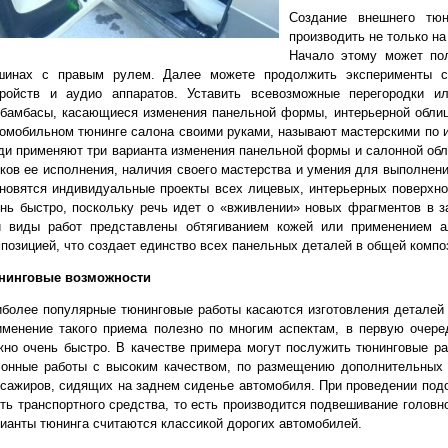
Создание внешнего тюн
производить не только на
Начало этому может пол
шинах с правым рулем. Далее можете продолжить эксперименты с 
тройств и аудио аппаратов. Уставить всевозможные перегородки и
бамбасы, касающиеся изменения панельной формы, интерьерной облиц
омобильном тюнинге салона своими руками, называют мастерскими по и
и применяют три варианта изменения панельной формы и салонной обли
ков ее исполнения, наличия своего мастерства и умения для выполнен
новятся индивидуальные проекты всех лицевых, интерьерных поверхно
нь быстро, поскольку речь идет о «вживлении» новых фрагментов в з
и виды работ представлены обтягиванием кожей или применением ал
позицией, что создает единство всех панельных деталей в общей компо
нинговые возможности
более популярные тюнинговые работы касаются изготовления деталей
менение такого приема полезно по многим аспектам, в первую очере
но очень быстро. В качестве примера могут послужить тюнинговые раб
лонные работы с высоким качеством, по размещению дополнительных 
сажиров, сидящих на заднем сиденье автомобиля. При проведении подо
ть транспортного средства, то есть производится подвешивание головн
ианты тюнинга считаются классикой дорогих автомобилей.