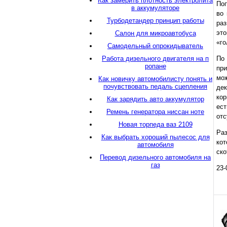
Как замерить плотность электролита
Поп
в аккумуляторе
во 
Турбодетандер принцип работы
раз
это
Салон для микроавтобуса
«го
Самодельный опрокидыватель
Работа дизельного двигателя на п
По
ропане
при
мо
Как новичку автомобилисту понять и
почувствовать педаль сцепления
дек
кор
Как зарядить авто аккумулятор
ес
Ремень генератора ниссан ноте
отс
Новая торпеда ваз 2109
Ра
Как выбрать хороший пылесос для
кот
автомобиля
ско
Перевод дизельного автомобиля на
газ
23-