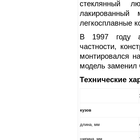
стеклянный лю
лакированный м
легкосплавные ко
В 1997 году а
частности, конс
монтировался на
модель заменил C
Технические хар
кузов
длина, мм
ширина, мм