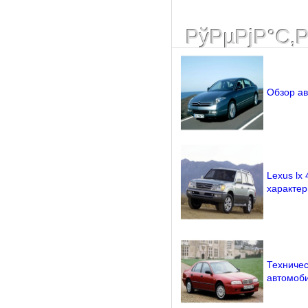
РўРµРјР°С‚
Обзор ав
Lexus lx
характер
Техничес
автомоби