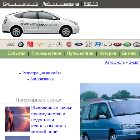
Сделать стартовой
|
Добавить в закладки
|
RSS 2.0
События
|
Происшествия
|
Путешествия
|
История
|
Бизнес
Автошкола
»
Экспл
Регистрация на сайте
Авторизация
Популярные статьи
Чужой компьютер
Шипованные шины:
Напомнить пароль?
преимущества и
недостатки
использования в
зимний пери