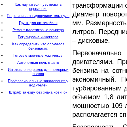
трансформации с
Как научиться чувствовать
сцепление
Диаметр поворот
Подклинивает гидроусилитель руля
мм. Размерность
Грунт для автомобиля
Ремонт пластиковые бампера
литров. Передни
Регулировка инжектора
– дисковые.
Как определить что сломался
бензонасос
Первоначальн
Готовые моечные комплексы
двигателями. Пр
Автономная печь в авто
бензина на сотн
Изготовление рамок для номерных
знаков
экономичный. П
Профессиональные заболевания у
водителей
турбированным д
Штраф за езду без знака новичок
объемом 1,8 лит
мощностью 109 л
располагается сп
Безопасность C