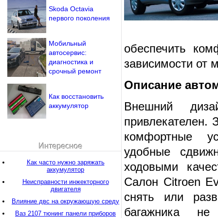
Skoda Octavia
первого поколения
Мобильный
обеспечить ком
автосервис:
зависимости от 
диагностика и
срочный ремонт
Описание автом
Как восстановить
Внешний диза
аккумулятор
привлекателен. 
комфортные ус
Интересное
удобные сдвиж
Как часто нужно заряжать
ходовыми качес
аккумулятор
Салон Citroen E
Неисправности инжекторного
двигателя
снять или разв
Влияние двс на окружающую среду
багажника не
Ваз 2107 тюнинг панели приборов