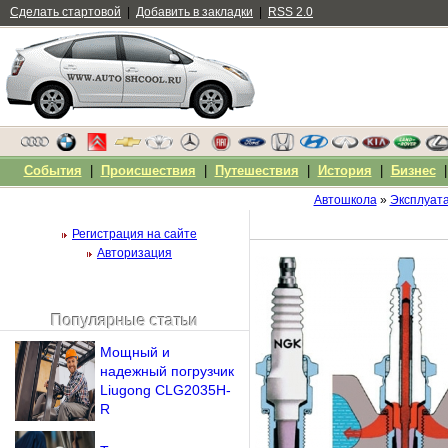
Сделать стартовой
|
Добавить в закладки
|
RSS 2.0
События
|
Происшествия
|
Путешествия
|
История
|
Бизнес
Автошкола
»
Эксплуат
Регистрация на сайте
Авторизация
Популярные статьи
Чужой компьютер
Мощный и
Напомнить пароль?
надежный погрузчик
Liugong CLG2035H-
R