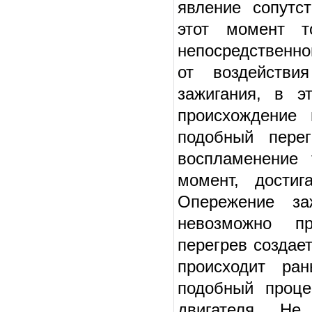
явление сопутс
этот момент т
непосредственно
от воздействи
зажигания, в э
происхождение 
подобный перег
воспламенение 
момент, достиг
Опережение за
невозможно пр
перегрев создае
происходит ра
подобный проце
двигателя. Не