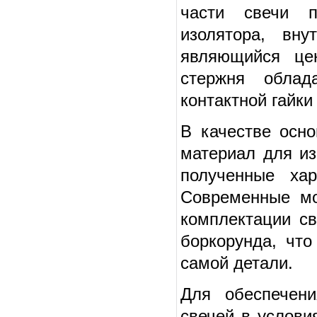
части свечи пр
изолятора, вну
являющийся цен
стержня облад
контактной гайки
В качестве осн
материал для из
полученные хар
Современные мо
комплектации св
боркорунда, чт
самой детали.
Для обеспечени
свечей в услови