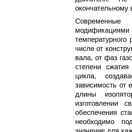
окончательному 
Современны
модификациями и
температурного 
числе от констру
вала, от фаз га
степени сжатия
цикла, создав
зависимость от е
длины изолято
изготовлении с
обеспечения ста
необходимо по
значение для ка