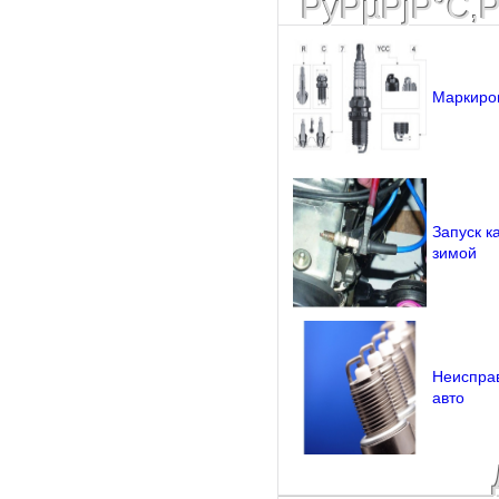
РўРµРјР°С‚
Маркиров
Запуск к
зимой
Неисправ
авто