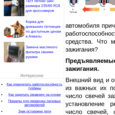
Тест летних шин
размера 235/60 R18
для кроссоверов
Корма для
автомобиля прич
домашних питомцев
по доступным ценам
работоспособно
в Алматы
средства. Что 
Замена масляного
зажигания?
фильтра своими
руками
Предъявляемые
зажигания.
Интересное
Внешний вид и о
Как определить работоспособность
из важных их по
турбины
число свечей за
Как заделать ржавчину на кузове
Прицепы для перевозки легковых
установление р
автомобилей
число свечей, 
Знак осторожно дети