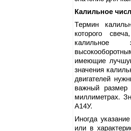
Калильное чис
Термин калиль
которого свеч
калильное з
высокооборотны
имеющие лучшую
значения калиль
двигателей нуж
важный размер 
миллиметрах. З
А14У.
Иногда указание
или в характери