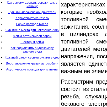
Как самому сделать освежитель в
характеристиках
машину
которые необхо
Лучший ниссановский двигатель
топливной сме
Характеристика газель
Норма расхода масел
зажигания, собл
Скрытие с места дтп наказание 2015
в цилиндрах д
Мойка автомобилей паром
топливной см
Шестерня рейка
двигателей мето
Как подключить видеокамеру
заднего вида
напряжения, пос
Кожаный салон своими руками видео
является единс
Восстановление крыши автомобиля
Акустические провода для машины
важным ее элеме
Рассмотрим пре
состоит из сталь
резьба, служащ
бокового элект