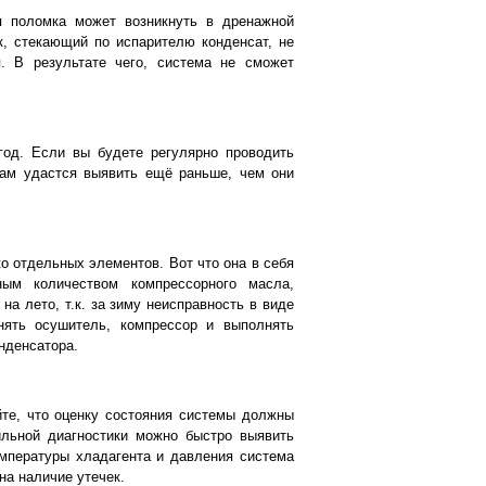
 поломка может возникнуть в дренажной
к, стекающий по испарителю конденсат, не
. В результате чего, система не сможет
год. Если вы будете регулярно проводить
вам удастся выявить ещё раньше, чем они
о отдельных элементов. Вот что она в себя
ным количеством компрессорного масла,
на лето, т.к. за зиму неисправность в виде
нять осушитель, компрессор и выполнять
нденсатора.
йте, что оценку состояния системы должны
ильной диагностики можно быстро выявить
емпературы хладагента и давления система
на наличие утечек.