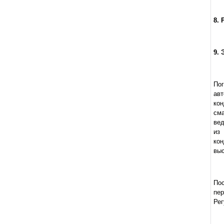
8.
9.
По
ав
ко
сма
вед
из
кон
выс
Пос
пер
Рег