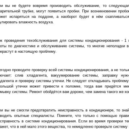
ли вы не будете вовремя производить обслуживание, то следующая
арительной трубке, могут появиться пробки. При возникновении пробо
ожет испаряться на поддоне, а наоборот будет в нём скапливаться
улировать влажность воздуха.
ок проведения техобслуживания для системы кондиционирования - 1 
боты по диагностике и обслуживанию системы, то многие неполадки 
ерастут в настоящую проблему.
годно проводите проверку всей системы кондиционирования, а не тольк
лючает: слив хладагента, вакуумирование системы, заправку нуж
дагента и проверку системы утечки. Не следует откладывать проблему 
большой утечки может привести к поломке, тогда вам придётся ме
мывку системы. Ремонт обойдётся вам дороже, чем замена такого же ко
и вы не смогли предотвратить неисправность в кондиционере, то зна
оводить опытные специалисты. Помните, что только с помощью прав
справность в системе кондиционирования. Если во время проверки т
ажет, что в ней мало этого вещества, то немедленно проверьте систему 