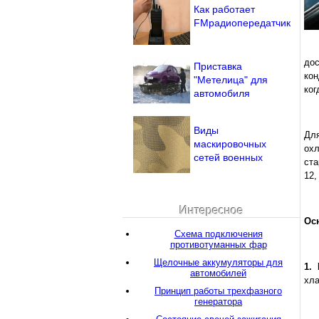
Как работает
FMрадиопередатчик
до
Приставка
кон
"Метелица" для
ког
автомобиля
Виды
Дл
маскировочных
ох
сетей военных
ста
12,
Интересное
Ос
Схема подключения
противотуманных фар
Щелочные аккумуляторы для
1.
автомобилей
хла
Принцип работы трехфазного
генератора