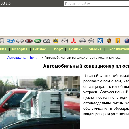
SS 2.0
вия
|
История
|
Бизнес
|
Спорт
|
Тюнинг
|
Ремонт
|
Эксплуатац
Автошкола
»
Тюнинг
» Автомобильный кондиционер плюсы и минусы
Автомобильный кондиционер плюс
В нашей статье «Автомо
расскажем вам о том, что
он защищает, какие быва
устроен. Автомобильный
нужно постоянно следит
автовладельцы очень ча
обслуживания и обращаю
кондиционером уже возни