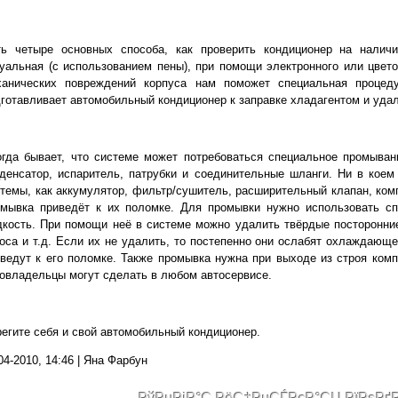
ть четыре основных способа, как проверить кондиционер на наличи
уальная (с использованием пены), при помощи электронного или цвето
ханических повреждений корпуса нам поможет специальная процеду
готавливает автомобильный кондиционер к заправке хладагентом и удал
гда бывает, что системе может потребоваться специальное промыван
денсатор, испаритель, патрубки и соединительные шланги. Ни в кое
темы, как аккумулятор, фильтр/сушитель, расширительный клапан, комп
омывка приведёт к их поломке. Для промывки нужно использовать с
кость. При помощи неё в системе можно удалить твёрдые посторонние
оса и т.д. Если их не удалить, то постепенно они ослабят охлаждающ
ведут к его поломке. Также промывка нужна при выходе из строя комп
овладельцы могут сделать в любом автосервисе.
егите себя и свой автомобильный кондиционер.
04-2010, 14:46 | Яна Фарбун