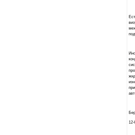
Ес
виз
ме
под
Ино
кон
сис
пр
жид
изн
при
авт
Бер
12-