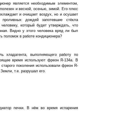
ционер является необходимым элементом,
 полезен и весной, осенью, зимой. Его плюс
 охлаждает и очищает воздух, но и осушает
 проливных дождей запотевшие стёкла
человеку, который будет утверждать, что
ная. Видно у этого человека вряд ли был
ть поломок в работе кондиционера?
ль хладагента, выполняющего работу по
тоящее время используют фреон R-134a. В
 старого поколения использовали фреон R-
 Земли, т.е. разрушал его.
иатор печки. В нём во время испарения