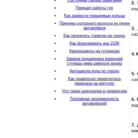
Состояние свечей зажигания
2.
Принцип работы гур
кон
Как развести поршневые кольца
Причины холодного воздуха из печки
автомобиля
3.
сис
Как прокачать тормоза на газель
Как форсировать ваз 2106
Квадроциклы на гусеницах
4.
Замена подшипника передней
ступицы нива шевроле видео
Автошкола езда по городу
5.
Как правильно переключать
соп
передачи на жигулях
Что такое шоколадка в генераторе
Топливная экономичность
6.
автомобилей
вод
7.
ком