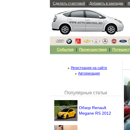
Сделать стартовой
|
Добавить в закладки
|
R
События
|
Происшествия
|
Путешест
Регистрация на сайте
Авторизация
Популярные статьи
Чужой компьютер
Напомнить пароль?
Обзор Renault
Megane RS 2012