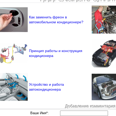
РўРµРјР°С‚РёС‡РµСЃРєР°СЏ РїРѕРґ
Как заменить фреон в
автомобильном кондиционере?
Принцип работы и конструкция
кондиционера
Устройство и работа
автокондиционера
Добавление комментария
Ваше Имя*: