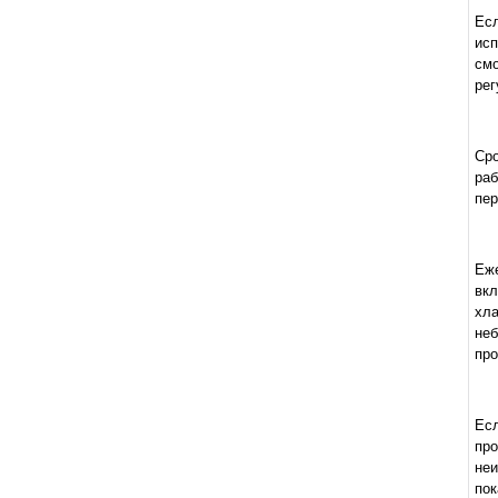
Ес
исп
см
рег
Ср
ра
пер
Еже
вк
хла
не
про
Есл
пр
неи
пок