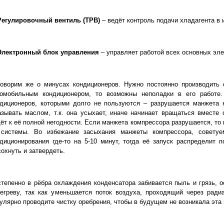
 Регулировочный вентиль (ТРВ)
– ведёт контроль подачи хладагента в 
 Электронный блок управления
– управляет работой всех основных эле
говорим же о минусах кондиционеров. Нужно постоянно производить 
томобильным кондиционером, то возможны неполадки в его работе.
ндиционеров, которыми долго не пользуются – разрушается манжета 
зывать маслом, т.к. она усыхает, иначе начинает вращаться вместе
ёт к её полной негодности. Если манжета компрессора разрушается, то
 системы. Во избежание засыхания манжеты компрессора, совету
диционирования где-то на 5-10 минут, тогда её запуск распределит
охнуть и затвердеть.
тепенно в рёбра охлаждения конденсатора забивается пыль и грязь, о
егреву, так как уменьшается поток воздуха, проходящий через ради
улярно проводите чистку оребрения, чтобы в будущем не возникала эта