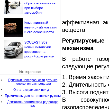
обратить внимание
при выборе
автомобиля
эффективная эк
Комиссионный
ювелирный магазин
веществ.
и его особенности
Регулируемы
SOUEAST S09:
механизма
новый китайский
кроссовер на
российском рынке
В работе газор
следующие регу
Интересное
1. Время закрыти
Признаки неисправности датчика
2. Длительность 
положения распредвала
Оплата страховки при дтп
3. Высота поднят
Прибамбасы для авто своими руками
В совокупно
Двигатель вентилятора радиатора
ваз
газораспределени