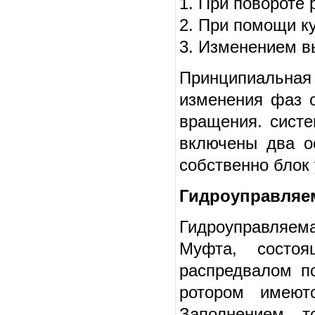
1. При повороте 
2. При помощи к
3. Изменением в
Принципиальна
изменения фаз о
вращения. систе
включены два о
собственно блок
Гидроуправляе
Гидроуправляем
Муфта, состо
распредвалом п
ротором имеют
Заполнением т