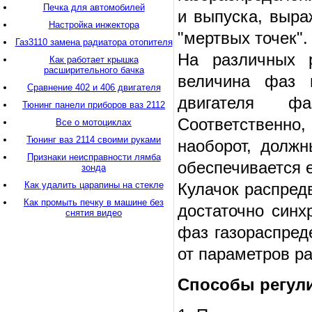
Печка для автомобилей
и выпуска, выра
Настройка инжектора
"мертвых точек".
Газ3110 замена радиатора отопителя
На различных р
Как работает крышка
расширительного бачка
величина фаз г
Сравнение 402 и 406 двигателя
двигателя ф
Тюнинг панели приборов ваз 2112
Соответственно,
Все о мотоциклах
Тюнинг ваз 2114 своими руками
наоборот, долж
Признаки неисправности лямба
обеспечивается 
зонда
Как удалить царапины на стекле
Кулачок распред
Как промыть печку в машине без
достаточно синх
снятия видео
фаз газораспред
от параметров р
Способы регул