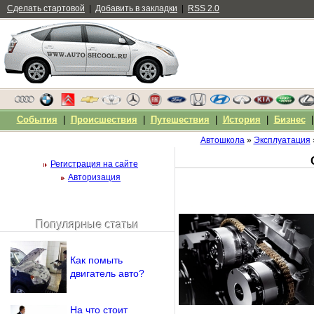
Сделать стартовой
|
Добавить в закладки
|
RSS 2.0
События
|
Происшествия
|
Путешествия
|
История
|
Бизнес
Автошкола
»
Эксплуатация
Регистрация на сайте
Авторизация
Популярные статьи
Чужой компьютер
Напомнить пароль?
Как помыть
двигатель авто?
На что стоит