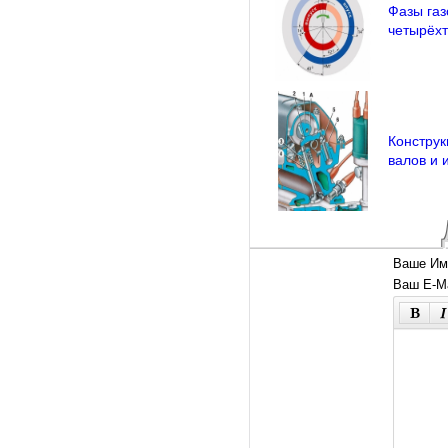
Фазы га
четырёхт
Конструк
валов и 
Ваше Им
Ваш E-Ma