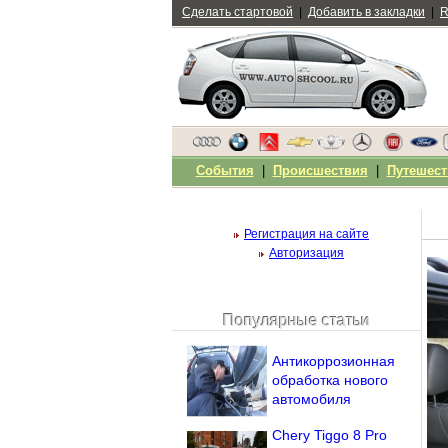
Сделать стартовой
|
Добавить в закладки
|
R
События
|
Происшествия
|
Путешест
Регистрация на сайте
Авторизация
Популярные статьи
Чужой компьютер
Напомнить пароль?
Антикоррозионная
обработка нового
автомобиля
Chery Tiggo 8 Pro