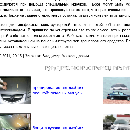
ксируются при помощи специальных крючков. Также могут быть ус
отавливаются на заказ, это происходит из-за того, что практически все
ме. Также на заднее стекло могут устанавливаться комплекты из двух 
стоящим апофеозом конструкторской мысли в этой области яв
ктроприводом. В принципе по конструкции это то же самое, что и рол
орый работает от электросети авто. Работают такие жалюзи при пом
пки, установленной на панель инструментов транспортного средства. 
улировать длину выползающего полотна.
9-2011, 20:15 | Зинченко Владимир Александрович
РўРµРјР°С‚РёС‡РµСЃРєР°СЏ РїРѕРґ
Бронирование автомобиля
пленкой: плюсы и минусы
Защита кузова автомобиля