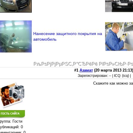
Нанесение защитного покрытия на
автомобиль
РљРѕРјРјРµРЅС‚Р°СЂРёРё РїРѕР»СЊР·Р
#1
Азамат
(20 марта 2013 21:13
Зарегистрирован: -- | ICQ: {icq} |
Скажите как можно за
руппа: Гости
убликаций: 0
мментариев: 0