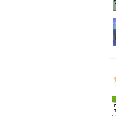
Г
П
Ко