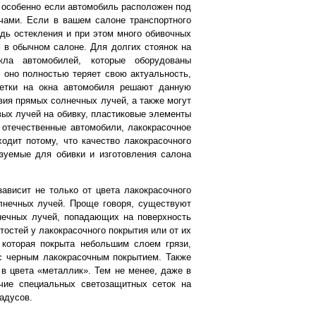
, особенно если автомобиль расположен под
ами. Если в вашем салоне транспортного
дь остекления и при этом много обивочных
 в обычном салоне. Для долгих стоянок на
кла автомобилей, которые оборудованы
 оно полностью теряет свою актуальность,
сетки на окна автомобиля решают данную
вия прямых солнечных лучей, а также могут
ых лучей на обивку, пластиковые элементы
 отечественные автомобили, лакокрасочное
одит потому, что качество лакокрасочного
ьзуемые для обивки и изготовления салона
ависит не только от цвета лакокрасочного
олнечных лучей. Проще говоря, существуют
нечных лучей, попадающих на поверхность
тостей у лакокрасочного покрытия или от их
 которая покрыта небольшим слоем грязи,
 с черным лакокрасочным покрытием. Также
в цвета «металлик». Тем не менее, даже в
ичие специальных светозащитных сеток на
адусов.