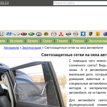
SS 2.0
вия
|
История
|
Бизнес
|
Спорт
|
Тюнинг
|
Ремонт
|
Эксплуатац
Автошкола
»
Эксплуатация
» Светозащитные сетки на окна автомобиля
Светозащитные сетки на окна ав
С помощью чего можно 
солнечного света? Ведь
окнах. А в автомобиле
маленькие дети, которы
домашние животные и 
специальные автомобиль
методов и материало
автомобиля, не оставляя 
Для автомобиля свет
функциональный элеме