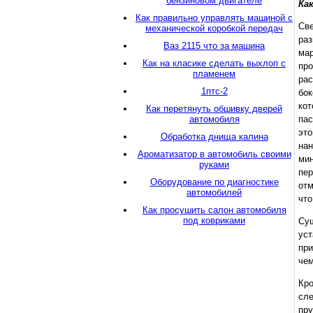
бензиновом двигателе
Ка
Как правильно управлять машиной с
Св
механической коробкой передач
раз
Ваз 2115 что за машина
мар
Как на класике сделать выхлоп с
про
пламенем
ра
1птс-2
бок
ко
Как перетянуть обшивку дверей
автомобиля
пас
это
Обработка днища калина
нан
Ароматизатор в автомобиль своими
мин
руками
пер
Оборудование по диагностике
отм
автомобилей
что
Как просушить салон автомобиля
под ковриками
Су
уст
при
чем
Кро
сле
пр