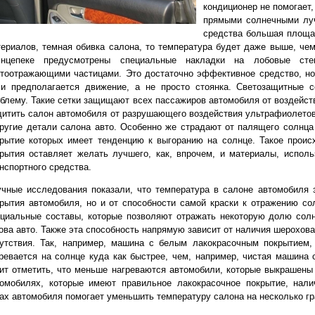
кондиционер не помогает
прямыми солнечными луч
средства большая площа
ериалов, темная обивка салона, то температура будет даже выше, чем
лнцепеке предусмотрены специальные накладки на лобовые сте
тоотражающими частицами. Это достаточно эффективное средство, но
ли предполагается движение, а не просто стоянка. Светозащитные 
блему. Такие сетки защищают всех пассажиров автомобиля от воздейст
итить салон автомобиля от разрушающего воздействия ультрафиолетов
ругие детали салона авто. Особенно же страдают от палящего солнца
рытие которых имеет тенденцию к выгоранию на солнце. Такое происх
рытия оставляет желать лучшего, как, впрочем, и материалы, испол
нспортного средства.
чные исследования показали, что температура в салоне автомобиля з
рытия автомобиля, но и от способности самой краски к отражению с
ециальные составы, которые позволяют отражать некоторую долю сол
ова авто. Также эта способность напрямую зависит от наличия шерохова
сутствия. Так, например, машина с белым лакокрасочным покрытием,
ревается на солнце куда как быстрее, чем, например, чистая машина
ит отметить, что меньше нагреваются автомобили, которые выкрашены 
томобилях, которые имеют правильное лакокрасочное покрытие, нал
ах автомобиля помогает уменьшить температуру салона на несколько гр