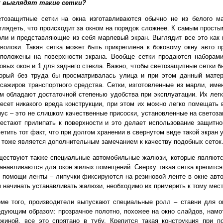
к выглядят такие сетки?
етозащитные сетки на окна изготавливаются обычно не из белого ма
глядеть, что происходит за окном на порядок сложнее. К самым просты
ли и представляющие из себя марлевый экран. Выглядит все это как п
волоки. Такая сетка может быть прикреплена к боковому окну авто 
сположены на поверхности экрана. Вообще сетки продаются наборами
овых окон и 1 для заднего стекла. Важно, чтобы светозащитные сетки б
торый без труда бы просматривалась улица и при этом данный мате
сажиров транспортного средства. Сетки, изготовленные из марли, име
м обладают достаточной степенью удобства при эксплуатации. Их легко
есет никакого вреда конструкции, при этом их можно легко помещать
ус – это не слишком качественные присоски, установленные на светоза
естают прилипать к поверхности и это делает использование защитно
етить тот факт, что при долгом хранении в свернутом виде такой экран 
 тоже является дополнительным замечанием к качеству подобных сеток
ществуют также специальные автомобильные жалюзи, которые являют
анавливаются для окон жилых помещений. Сверху такая сетка крепится
 помощи ленты – липучки фиксируются на резиновой ленте в окне авт
 начинать устанавливать жалюзи, необходимо их примерить к тому месту
ме того, производители выпускают специальные ролл – ставни для о
дующим образом: прозрачное полотно, похожее на окно слайдов, намо
ужиной, все это спрятано в тубу. Крепится такая конструкция при 