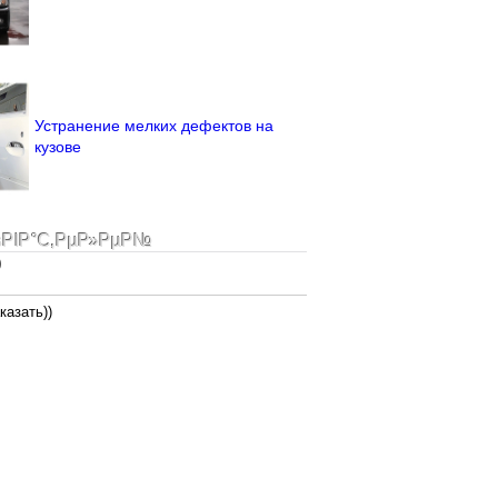
Устранение мелких дефектов на
кузове
ѕРІР°С‚РµР»РµР№
)
казать))