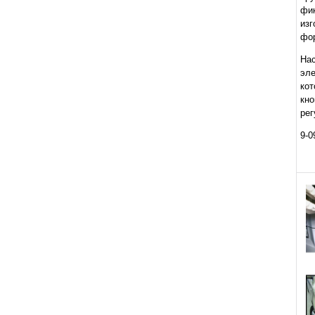
фи
изг
фор
На
эле
кот
кно
рег
9-0