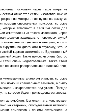
териала, поскольку через такое покрытие
м сеткам относятся сетки, изготовленные из
розрачная материя, натянутая на рамку из
при помощи специальных присосок, которые
, которые включают в себя 2-4 сетки для
ыли изготовлены из такого материала, через
риал должен защищать от световых лучей
ют очень низкий ценовой потенциал, но при
 скрутить по диагонали в трубочку, что не
 в любой карман автомобиля. Единственный
щитный экран. Такие присоски очень быстро
й сетки очень недолговечным. Также стоит
уже не может расправляться в плоский лист,
.
ся уменьшенным аналогом жалюзи, которые
 при помощи специальных зажимов, а снизу
омобиля и закрепляются под углом. Прежде
, на которое будет произведена установка.
кон автомобиля. Выглядит эта конструкция
тано на стержень, оборудованный натяжной
помощи саморезов к панели автомобиля, а