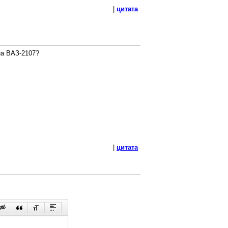
|
цитата
на ВАЗ-2107?
|
цитата