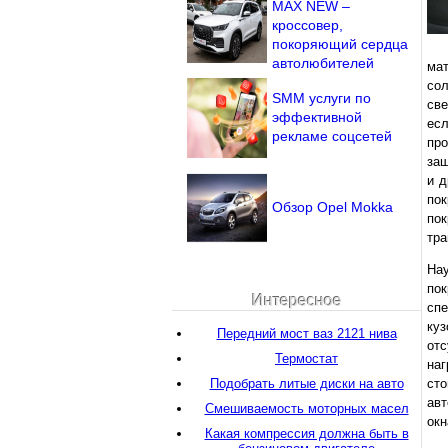
MAX NEW –
кроссовер,
покоряющий сердца
автолюбителей
мат
со
SMM услуги по
све
эффективной
ес
рекламе соцсетей
про
защ
и д
пок
Обзор Opel Mokka
пок
тра
Нау
пок
Интересное
сп
куз
Передний мост ваз 2121 нива
от
Термостат
наг
Подобрать литые диски на авто
сто
ав
Смешиваемость моторных масел
окн
Какая компрессия должна быть в