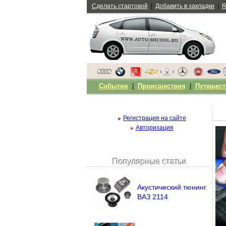
Сделать стартовой
|
Добавить в закладки
|
R
События
|
Происшествия
|
Путешест
Регистрация на сайте
Авторизация
Популярные статьи
Чужой компьютер
Напомнить пароль?
Акустический тюнинг
ВАЗ 2114