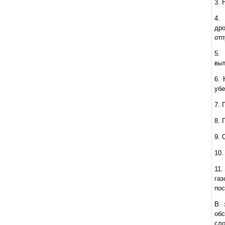
3.
4
дро
отп
5.
выт
6.
убе
7.
8.
9.
10
11
газ
пос
В 
об
сло