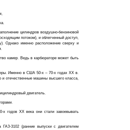
м,
ка.
аполнение цилиндров воздушно-бензиновой
осходящим потоком), и облегченный доступ,
ху). Однако именно расположение сверху и
я.
тво камер. Ведь в карбюраторе может быть
еры. Именно в США 50-х – 70-х годах ХХ в.
о и отечественные машины высшего класса,
мицилиндровый двигатель.
торами.
0-х годов ХХ века они стали завоевывать
 ГАЗ-3102 (ранние выпуски с двигателем