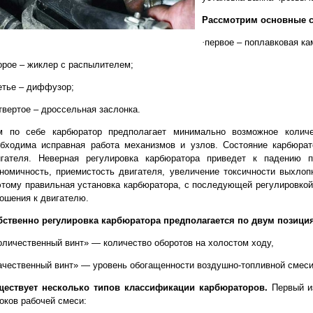
Рассмотрим основные 
·
первое – поплавковая ка
орое – жиклер с распылителем;
етье – диффузор;
твертое – дроссельная заслонка.
м по себе карбюратор предполагает минимально возможное количе
обходима исправная работа механизмов и узлов. Состояние карбюра
игателя. Неверная регулировка карбюратора приведет к падению по
номичность, приемистость двигателя, увеличение токсичности выхлоп
тому правильная установка карбюратора, с последующей регулировкой 
ошения к двигателю.
бственно регулировка карбюратора предполагается по двум позици
оличественный винт» — количество оборотов на холостом ходу,
ачественный винт» — уровень обогащенности воздушно-топливной смеси
ществует несколько типов классификации карбюраторов.
Первый и
оков рабочей смеси: