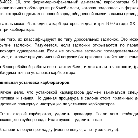
З-4022. 10, это форкамерно-факельный двигатель) карбюраторы К-
олнительного обогащения рабочей смеси, которая подавалась в форка
ов, который поджигал основной заряд обедненной смеси в самом цилинд
гатель может быть один, а карбюраторов: и два, и три. В 60-е годы ХХ 
и три карбюратора.
ме того, их классифицируют по типу дроссельных заслонок. Это мож
крытие заслонок. Разумеется, если заслонки открываются по пара
оисходит одновременно. Если же открытие заслонок последовательно
име, а вторые при увеличенной нагрузке (их приводит в действие пневм
 бесперебойной работы всего автомобиля, и двигателя в частности, (р
бходима точная установка карбюратора.
авильная установка карбюраторов:
нятное дело, что установкой карбюратора должен заниматься специ
готовка и знания. Но данная процедура в салоне стоит приличных д
дставим примерную инструкцию по установке карбюраторов.
Снять старый карбюратор, удалить прокладку. После чего необход
скающего трубопровода. Если нужно – удалить нагар.
Установить новую прокладку (именно новую, а не ту же самую).