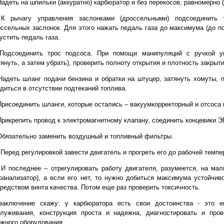
Надеть на шпильки (аккуратно) карбюратор и без перекосов, равномерно (
.
К рычагу управления заслонками (дроссельными) подсоединить т
ссельных заслонок. Для этого нажать педаль газа до максимума (до по
устить педаль газа.
Подсоединить трос подсоса. При помощи манипуляций с ручкой уп
януть, а затем убрать), проверить полноту открытия и плотность закры
Надеть шланг подачи бензина и обратки на штуцер, затянуть хомуты, п
диться в отсутствии подтеканий топлива.
Присоединить шланги, которые остались – вакуумкорректорный и отсоса 
Прикрепить провод к электромагнитному клапану, соединить концевики 
Обязательно заменить воздушный и топливный фильтры.
.
Перед регулировкой завести двигатель и прогреть его до рабочей темпе
.
И последнее – отрегулировать работу двигателя, разумеется, на мал
оанализатор), а если его нет, то нужно добиться максимума устойчив
редством винта качества. Потом еще раз проверить токсичность.
заключение скажу: у карбюратора есть свои достоинства - это е
служивания, конструкция проста и надежна, диагностировать и про
жного оборудования.