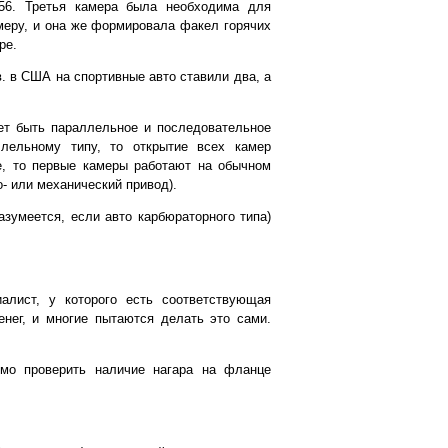
156. Третья камера была необходима для
меру, и она же формировала факел горячих
ре.
в. в США на спортивные авто ставили два, а
ет быть параллельное и последовательное
ллельному типу, то открытие всех камер
е, то первые камеры работают на обычном
о- или механический привод).
азумеется, если авто карбюраторного типа)
алист, у которого есть соответствующая
енег, и многие пытаются делать это сами.
имо проверить наличие нагара на фланце