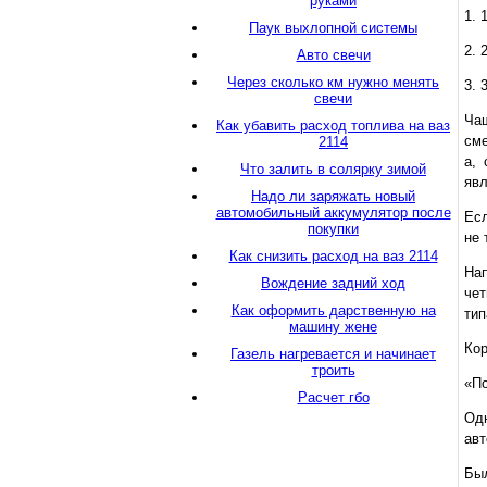
руками
1.
Паук выхлопной системы
2.
Авто свечи
Через сколько км нужно менять
3.
свечи
Чащ
Как убавить расход топлива на ваз
сме
2114
а, 
Что залить в солярку зимой
явл
Надо ли заряжать новый
автомобильный аккумулятор после
Есл
покупки
не 
Как снизить расход на ваз 2114
Нап
Вождение задний ход
чет
Как оформить дарственную на
тип
машину жене
Кор
Газель нагревается и начинает
троить
«По
Расчет гбо
Од
авт
Бы