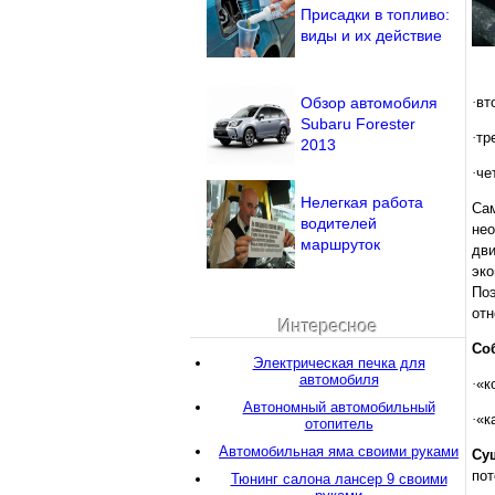
Присадки в топливо:
виды и их действие
Обзор автомобиля
·
вт
Subaru Forester
·
тр
2013
·
че
Нелегкая работа
Са
водителей
не
маршруток
дв
эко
Поэ
отн
Интересное
Со
Электрическая печка для
автомобиля
·
«к
Автономный автомобильный
·
«к
отопитель
Автомобильная яма своими руками
Су
пот
Тюнинг салона лансер 9 своими