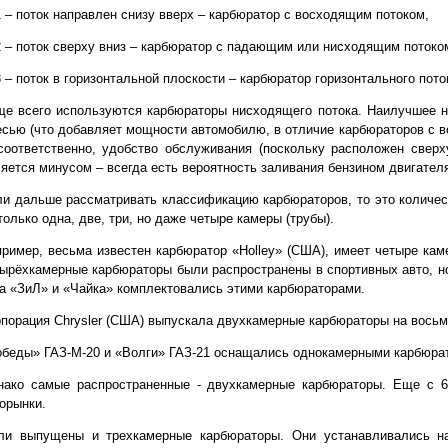
1 – поток направлен снизу вверх – карбюратор с восходящим потоком,
2 – поток сверху вниз – карбюратор с падающим или нисходящим потоко
3 – поток в горизонтальной плоскости – карбюратор горизонтального пото
е всего используются карбюраторы нисходящего потока. Наилучшее н
сью (что добавляет мощности автомобилю, в отличие карбюраторов с в
соответственно, удобство обслуживания (поскольку расположен свер
яется минусом – всегда есть вероятность заливания бензином двигател
и дальше рассматривать классификацию карбюраторов, то это количес
только одна, две, три, но даже четыре камеры (трубы).
ример, весьма известен карбюратор «Holley» (США), имеет четыре кам
ырёхкамерные карбюраторы были распространены в спортивных авто, н
а «ЗиЛ» и «Чайка» комплектовались этими карбюраторами.
порация Chrysler (США) выпускала двухкамерные карбюраторы на вось
беды» ГАЗ-М-20 и «Волги» ГАЗ-21 оснащались однокамерными карбюра
нако самые распространенные - двухкамерные карбюраторы. Еще с 6
орынки.
ли выпущены и трехкамерные карбюраторы. Они устанавливались на