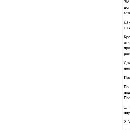
ЗМ
доп
газ
Дви
то 
Кро
от
пр
реж
Для
нео
Пр
По
под
Пре
1.
впу
2.