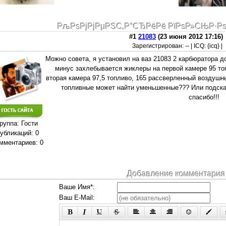
РљРѕРјРјРµРЅС‚Р°СЂРёРё РїРѕР»СЊР·Р
#1
21083
(23 июня 2012 17:16)
Зарегистрирован: -- | ICQ: {icq} |
Можно совета, я установил на ваз 21083 2 карбюратора д
минус захлебывается жиклеры на первой камере 95 т
вторая камера 97,5 топливо, 165 рассверленный воздушны
топливные может найти уменьшенные??? Или подска
спасибо!!!
руппа: Гости
убликаций: 0
мментариев: 0
Добавление комментария
Ваше Имя*:
Ваш E-Mail: