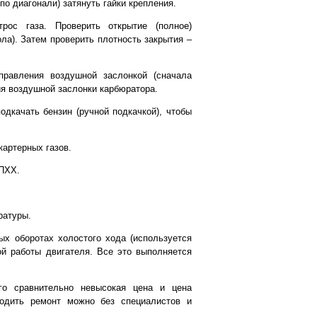
по диагонали) затянуть гайки крепления.
рос газа. Проверить открытие (полное)
ла). Затем проверить плотность закрытия –
равления воздушной заслонкой (сначала
тия воздушной заслонки карбюратора.
одкачать бензин (ручной подкачкой), чтобы
картерных газов.
ЭПХХ.
ратуры.
ых оборотах холостого хода (используется
ой работы двигателя. Все это выполняется
го сравнительно невысокая цена и цена
водить ремонт можно без специалистов и