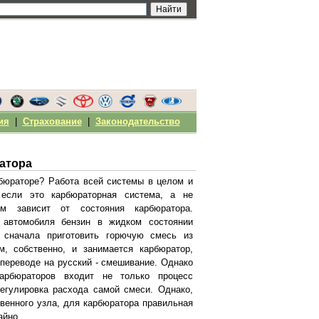
ия
|
Страхование
|
Законодательство
атора
рбюраторе? Работа всей системы в целом и
, если это карбюраторная система, а не
ом зависит от состояния карбюратора.
 автомобиля бензин в жидком состоянии
о сначала приготовить горючую смесь из
м, собственно, и занимается карбюратор,
 переводе на русский - смешивание. Однако
арбюраторов входит не только процесс
егулировка расхода самой смеси. Однако,
твенного узла, для карбюратора правильная
айно.