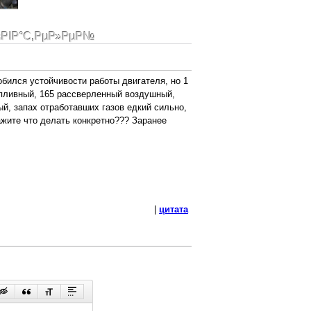
ѕРІР°С‚РµР»РµР№
обился устойчивости работы двигателя, но 1
опливный, 165 рассверленный воздушный,
й, запах отработавших газов едкий сильно,
жите что делать конкретно??? Заранее
|
цитата