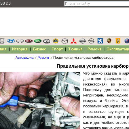
SS 2.0
вия
|
История
|
Бизнес
|
Спорт
|
Тюнинг
|
Ремонт
|
Эксплуатац
Автошкола
»
Ремонт
» Правильная установка карбюратора
Правильная установка карбюр
Что можно сказать о ка
двигателя (разумеется
инжекторная) во мног
Поскольку для питания
непригоден, необходим
воздуха и бензина. Эти
поскольку карбюрация, в
в основные функции к
смешивания, но еще и р
как и для любого ответс
установка важна чрезвыч