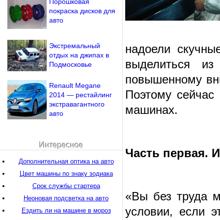
Порошковая
покраска дисков для
авто
Экстремальный
надоели скучны
отдых на джипах в
выделиться из
Подмосковье
повышенному вни
Renault Megane
Поэтому сейчас
2014 — рестайлинг
экстравагантного
машинах.
авто
Интересное
Часть первая. 
Дополнительная оптика на авто
Цвет машины по знаку зодиака
Срок службы стартера
«Вы без труда м
Неоновая подсветка на авто
условии, если э
Ездить ли на машине в мороз