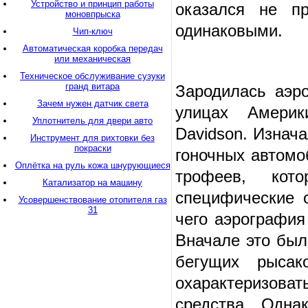
Устройство и принцип работы
оказался не п
моновпрыска
одинаковыми.
Чип-ключ
Автоматическая коробка передач
или механическая
Техническое обслуживание сузуки
гранд витара
Зародилась аэро
Зачем нужен датчик света
улицах Америк
Уплотнитель для двери авто
Davidson. Изнач
Инструмент для рихтовки без
покраски
гоночных автомо
Оплётка на руль кожа шнурующиеся
трофеев, кот
Катализатор на машину
специфические о
Усовершенствование отопителя газ
31
чего аэрография
Вначале это был
бегущих рысак
охарактеризов
средства. Одна