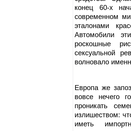
конец 60-х нач
современном ми
эталонами кра
Автомобили эт
роскошные ри
сексуальной ре
волновало именн
Европа же запо
вовсе нечего г
проникать сем
излишеством: чт
иметь импор