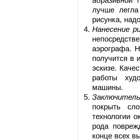
абразивной 
лучше легла
рисунка, над
Нанесение ри
непосредс
аэрографа. Н
получится в 
эскизе. Каче
работы худ
машины.
Заключител
покрыть сл
технологии о
рода повреж
конце всех в