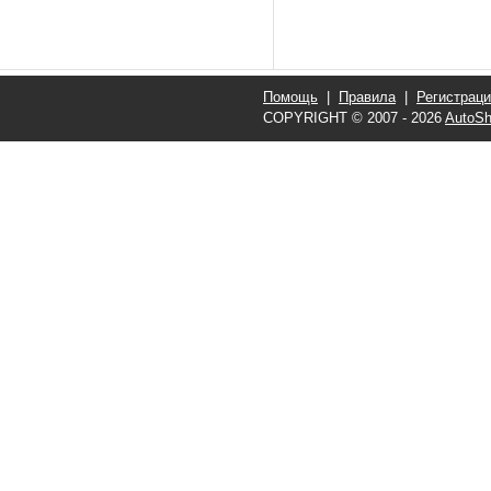
Помощь
|
Правила
|
Регистрац
COPYRIGHT © 2007 - 2026
AutoSh