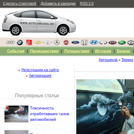
Сделать стартовой
|
Добавить в закладки
|
RSS 2.0
События
|
Происшествия
|
Путешествия
|
История
|
Бизнес
Автошкола
»
Тюнинг
Регистрация на сайте
Авторизация
Популярные статьи
Чужой компьютер
Напомнить пароль?
Токсичность
отработавших газов
автомобилей