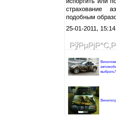
испортить или по
страхование а
подобным образо
25-01-2011, 15:1
РўРµРјР°С‚
Виниловы
автомоби
выбрать
Винилог