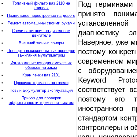
Под терминами 
Топливный фильтр ваз 2110 на
клипсах
принято поним
Правильное перестроение на дороге
установленно
Ремонт автомашины своими руками
Свечи зажигания на дизельном
диагностику э
двигателе
Наверное, уже м
Внешний тюнинг приоры
поэтому конкрет
Проверка высоковольтных проводов
зажигания мультиметром
современном ми
Изготовление аэродинамических
обвесов на заказ
с оборудование
Кран печки ваз 2101
Keyword Prot
Прокачка тормазов на газели
соответствует 
Новый аккумулятор эксплуатация
поэтому его т
Прибор для проверки
эффективности тормозных систем
иностранного п
стандартом конт
контроллеры и о
коды неисправн