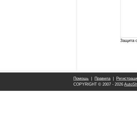
Защита о
Помощь
|
Правила
|
Регистрац
COPYRIGHT © 2007 - 2026
AutoSh