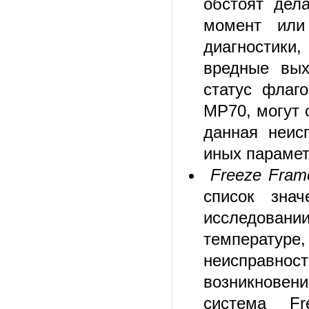
обстоят дел
момент или
диагностики
вредные вых
статус флаг
МР70, могут 
данная неис
иных парамет
Freeze Fram
список зна
исследовани
температуре,
неисправнос
возникновен
система Fr