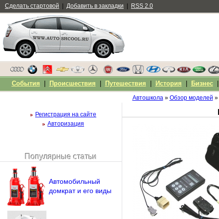
Сделать стартовой
|
Добавить в закладки
|
RSS 2.0
События
|
Происшествия
|
Путешествия
|
История
|
Бизнес
Автошкола
»
Обзор моделей
Регистрация на сайте
Авторизация
Популярные статьи
Чужой компьютер
Напомнить пароль?
Автомобильный
домкрат и его виды