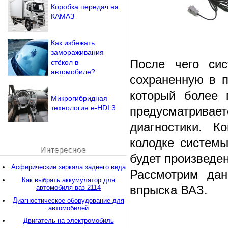
Коробка передач на
КАМАЗ
Как избежать
замораживания
После чего сис
стёкол в
автомобиле?
сохраненную в 
который более 
Микрогибридная
технология e-HDI 3
предусматривае
диагностики. К
колодке системы
Интересное
будет произведе
Асферические зеркала заднего вида
Рассмотрим дан
Как выбрать аккумулятор для
впрыска ВАЗ.
автомобиля ваз 2114
Диагностическое оборудование для
автомобилей
Двигатель на электромобиль