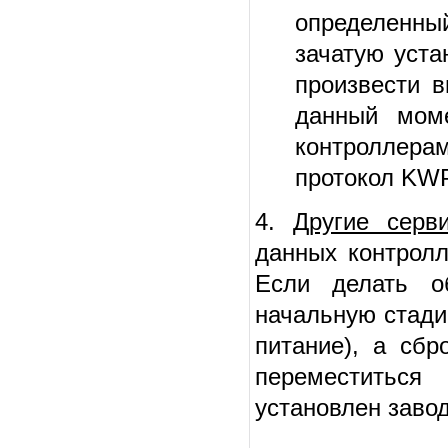
определенны
зачатую уста
произвести 
данный мом
контроллера
протокол KWP
4.
Другие серв
данных контрол
Если делать о
начальную стади
питание), а сб
переместиться
установлен заво