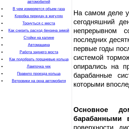
автомобилей
В чем измеряется объем газа
На самом деле у
Коробка передач в жигулях
сегодняшний де
Тронуться с места
непрерывном с
Как снизить расход бензина зимой
Стойки на калине
последних десят
Автомашина
первые годы пос
Работа заднего моста
системой тормож
Как подобрать поршневые кольца
опирались на п
Лампочка чек
Правило проезда кольца
барабанные сис
Ветровики на окна автомобиля
которыми впосле
Основное до
барабанными 
поверхности ди