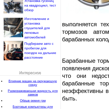
Установка гусениц
на квадроцикл, тест
обзор
Изготовление и
выполняется те
установка
глушителей для
тормозов авто
легковых
автомобилей
барабанных коло
Подбираем авто с
пробегом для
поездок на дальние
расстояние
Барабанные торм
появления дисков
Интересное
что они недос
Влияние машин на окружающую
барабанные то
среду
неэффективны в 
Размораживающая жидкость для
замков
быть.
Обрыв ремня грм
Бортовые компьютеры для