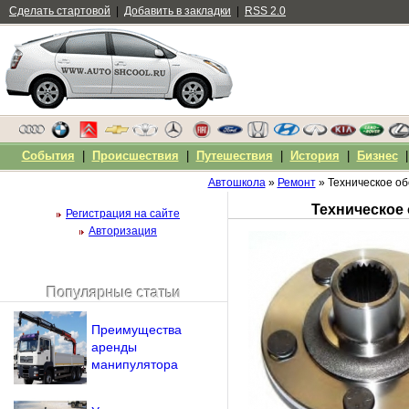
Сделать стартовой
|
Добавить в закладки
|
RSS 2.0
События
|
Происшествия
|
Путешествия
|
История
|
Бизнес
Автошкола
»
Ремонт
» Техническое о
Регистрация на сайте
Авторизация
Популярные статьи
Чужой компьютер
Напомнить пароль?
Преимущества
аренды
манипулятора