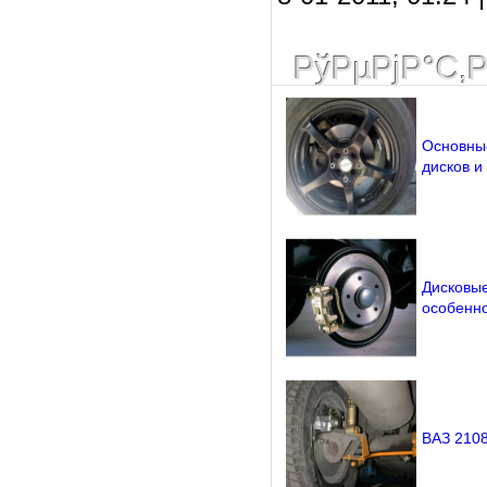
РўРµРјР°С‚
Основны
дисков и
Дисковые
особенно
ВАЗ 2108