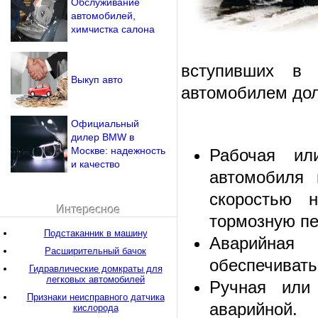
Обслуживание
автомобилей,
химчистка салона
вступивших в 
Выкуп авто
автомобилем дол
Официальный
дилер BMW в
Москве: надежность
Рабочая ил
и качество
автомобиля 
скоростью 
Интересное
тормозную пед
Подстаканник в машину
Аварийная 
Расширительный бачок
обеспечивать
Гидравлические домкраты для
легковых автомобилей
Ручная или
Признаки неисправного датчика
аварийной.
кислорода