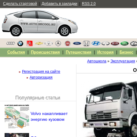
Сделать стартовой
|
Добавить в закладки
|
RSS 2.0
События
|
Происшествия
|
Путешествия
|
История
|
Бизнес
Автошкола
»
Эксплуатация
О
Регистрация на сайте
Авторизация
Популярные статьи
Чужой компьютер
Напомнить пароль?
Volvo накапливает
энергию кузовом