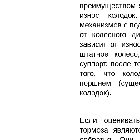
преимуществом я
износ колодок
механизмов с по
от колесного д
зависит от изно
штатное колесо
суппорт, после 
того, что коло
поршнем (суще
колодок).
Если оценивать
тормоза являют
собратья. Они