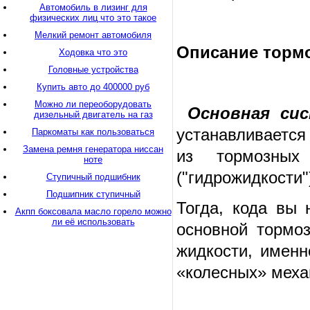
Автомобиль в лизинг для
физических лиц что это такое
Мелкий ремонт автомобиля
Описание тормо
Ходовка что это
Головные устройства
Купить авто до 400000 руб
Можно ли переоборудовать
Основная си
дизельный двигатель на газ
устанавливается
Паркоматы как пользоваться
Замена ремня генератора ниссан
из тормозных
ноте
("гидрожидкости"
Ступичный подшибник
Подшипник ступичный
Тогда, кода вы 
Акпп боксовала масло горело можно
ли её использовать
основной тормо
жидкости, именн
«колесных» меха