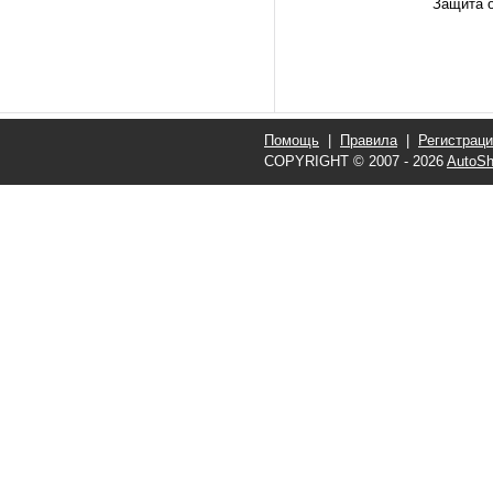
Защита о
Помощь
|
Правила
|
Регистрац
COPYRIGHT © 2007 - 2026
AutoSh